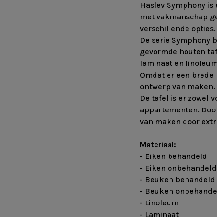
Haslev Symphony is e
met vakmanschap gema
verschillende opties.
De serie Symphony b
gevormde houten taf
laminaat en linoleu
Omdat er een brede k
ontwerp van maken.
De tafel is er zowel 
appartementen. Door 
van maken door ext
Materiaal:
- Eiken behandeld
- Eiken onbehandeld
- Beuken behandeld
- Beuken onbehande
- Linoleum
- Laminaat