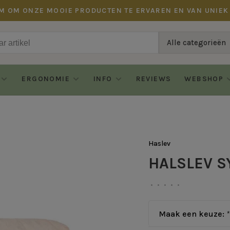
M OM ONZE MOOIE PRODUCTEN TE ERVAREN EN VAN UNIEK
Alle categorieën
ERGONOMIE
INFO
REVIEWS
WEBSHOP
Haslev
HALSLEV 
•
•
•
•
•
Maak een keuze:
*