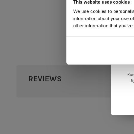
This website uses cookies
We use cookies to personalis
information about your use of
ger
other information that you’ve
va
L
ge
Kom
REVIEWS
•
•
•
•
t
0 sterr