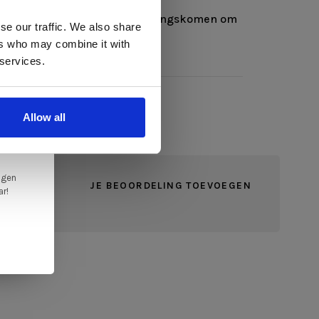
e afmetingen mogelijk.
ons opnemen of in de winkel langskomen om
se our traffic. We also share
 bekijken.
ers who may combine it with
llen
 services.
elig
ale
Allow all
en,
ngen
JE BEOORDELING TOEVOEGEN
ar!