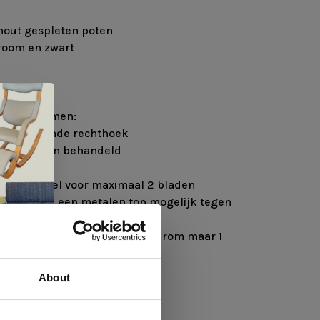
hout gespleten poten
hroom en zwart
olgende vormen:
ek, afgeronde rechthoek
jk bij eiken behandeld
jk
ijk in tafel voor maximaal 2 bladen
 van hout is een metalen top mogelijk tegen
n is er kans op werking, leg hierom maar 1
k. Zo voorkom je schade
About
 te