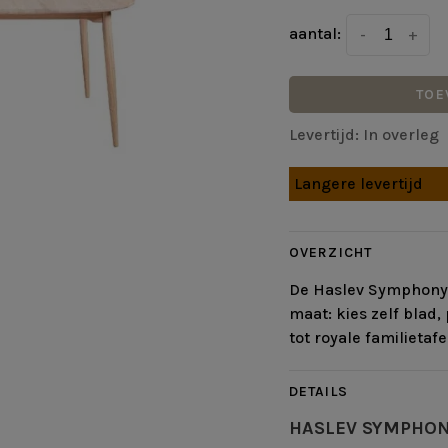
aantal:
-
+
TOE
Levertijd: In overleg
Langere levertijd
OVERZICHT
De Haslev Symphony 
maat: kies zelf blad
tot royale familietafe
DETAILS
HASLEV SYMPHO