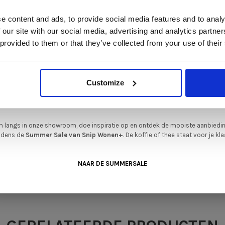
Er zijn verschillend
schaffen met aantrekkelijke kortingen.
Deze aanbieding geldt van 1 juli tot eind augustus
.
U kunt contact met 
e content and ads, to provide social media features and to analy
de mogelijkheden te
In onze showroom vind je een uitgebreide selectie designmeubelen van
 our site with our social media, advertising and analytics partn
enommeerde Nederlandse en Europese merken. Onder andere showroommode
 provided to them or that they’ve collected from your use of their
n
Harvink
,
Gelderland
,
Swedese
,
Sculptures Jeux
en
Artisan
zijn nu extra voord
verkrijgbaar. Profiteer van unieke aanbiedingen zolang de voorraad strekt!
iever nieuw bestellen? Ook dan krijgt u een vriendelijke prijs!
Dit is de ide
Customize
legenheid om jouw favoriete designmeubel geheel naar wens samen te stell
met de kwaliteit, het comfort en de uitstraling die je van Snip Wonen+ mag
verwachten.
 langs in onze showroom, doe inspiratie op en ontdek de mooiste aanbiedi
•
ijdens de
Summer Sale van Snip Wonen+
. De koffie of thee staat voor je kla
en op basis van 0 beoordelingen
NAAR DE SUMMERSALE