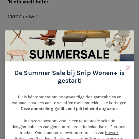
'Niets voelt beter'
100% Pure Wol
Afmeting:
200 x 145 cm
De Summer Sale bij Snip Wonen+ is
gestart!
Dit is hét moment om hoogwaardige designmeubelen en
woonaccessoires aan te schaffen met aantrekkelijke kortingen.
Deze aanbieding geldt van 1 juli tot eind augustus
.
REVIEWS
In onze showroom vind je een uitgebreide selectie
•
•
•
•
•
designmeubelen van gerenommeerde Nederlandse en Europese
0 sterren op basis van 0 beoordelingen
merken. Onder andere showroommodellen van
Harvink
,
Gelderland
,
Swedese
,
Sculptures Jeux
en
Artisan
zijn nu extra
JE BEOORDELING TOEVOEGEN