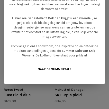
voordelig verkrijgbaar. Profiteer van unieke aanbiedingen zolang
de voorraad strekt!
Liever nieuw bestellen? Ook dan krijgt u een vriendelijke
prijs!
Dit is de ideale gelegenheid om jouw favoriete
designmeubel geheel naar wens samen te stellen, met de
kwaliteit, het comfort en de uitstraling die je van Snip Wonen+
GERELATEERDE PRODUCTEN
mag verwachten.
BACK TO HOME
Kom langs in onze showroom, doe inspiratie op en ontdek de
mooiste aanbiedingen tijdens de
Summer Sale van Snip
Wonen+
. De koffie of thee staat voor je klaar!
NAAR DE SUMMERSALE
Røros Tweed
McNutt of Donegal
Luxe Plaid Åkle
SK Purple plaid
€179,00
€84,95