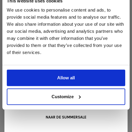
This website uses cookies
Deze aanbieding geldt van 1 juli tot eind augustus
.
We use cookies to personalise content and ads, to
In onze showroom vind je een uitgebreide selectie
provide social media features and to analyse our traffic.
REVIEWS
designmeubelen van gerenommeerde Nederlandse en Europese
We also share information about your use of our site with
merken. Onder andere showroommodellen van
Harvink
,
•
•
•
•
•
our social media, advertising and analytics partners who
Gelderland
,
Swedese
,
Sculptures Jeux
en
Artisan
zijn nu extra
0 sterren op basis van 0 beoordelingen
may combine it with other information that you’ve
voordelig verkrijgbaar. Profiteer van unieke aanbiedingen zolang
JE BEOORDELING TOEVOEGEN
de voorraad strekt!
provided to them or that they’ve collected from your use
of their services.
Liever nieuw bestellen? Ook dan krijgt u een vriendelijke
prijs!
Dit is de ideale gelegenheid om jouw favoriete
designmeubel geheel naar wens samen te stellen, met de
kwaliteit, het comfort en de uitstraling die je van Snip Wonen+
Allow all
mag verwachten.
Kom langs in onze showroom, doe inspiratie op en ontdek de
mooiste aanbiedingen tijdens de
Summer Sale van Snip
SCHRIJF JE IN VOOR ONZE
Customize
Wonen+
. De koffie of thee staat voor je klaar!
NIEUWSBIEF!
NAAR DE SUMMERSALE
En ontvang de laatste updates, nieuws en acties