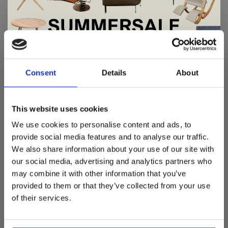
Hoogte: 183cm
Gewicht: 0,8kg
Koord lengte: 250cm
De Summer Sale bij Snip Wonen+ is
Lichtbron:
gestart!
LED dimbaar
Consent
Details
About
20 Watt
Dit is hét moment om hoogwaardige designmeubelen en
Verkrijgbaar in de kleuren:
woonaccessoires aan te schaffen met aantrekkelijke kortingen.
This website uses cookies
Deze aanbieding geldt van 1 juli tot eind augustus
.
Frame: Zwart/wit
We use cookies to personalise content and ads, to
Spot & uplighter:
In onze showroom vind je een uitgebreide selectie
provide social media features and to analyse our traffic.
Ash black
designmeubelen van gerenommeerde Nederlandse en Europese
We also share information about your use of our site with
Ash white
merken. Onder andere showroommodellen van
Harvink
,
our social media, advertising and analytics partners who
Gelderland
,
Swedese
,
Sculptures Jeux
en
Artisan
zijn nu extra
eiken
may combine it with other information that you’ve
voordelig verkrijgbaar. Profiteer van unieke aanbiedingen zolang
walnoot
de voorraad strekt!
provided to them or that they’ve collected from your use
of their services.
Liever nieuw bestellen? Ook dan krijgt u een vriendelijke
prijs!
Dit is de ideale gelegenheid om jouw favoriete
designmeubel geheel naar wens samen te stellen, met de