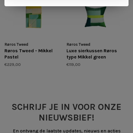
Røros Tweed
Røros Tweed
Røros Tweed - Mikkel
Luxe sierkussen Røros
Pastel
type Mikkel green
€229,00
€119,00
SCHRIJF JE IN VOOR ONZE
NIEUWSBIEF!
En ontvang de laatste updates, nieuws en acties