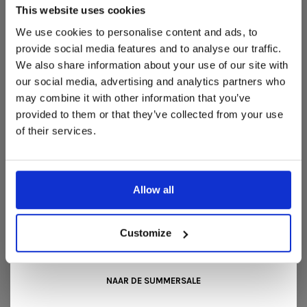
woonaccessoires aan te schaffen met aantrekkelijke kortingen.
This website uses cookies
Deze aanbieding geldt van 1 juli tot eind augustus
.
We use cookies to personalise content and ads, to
In onze showroom vind je een uitgebreide selectie
provide social media features and to analyse our traffic.
designmeubelen van gerenommeerde Nederlandse en Europese
We also share information about your use of our site with
merken. Onder andere showroommodellen van
Harvink
,
our social media, advertising and analytics partners who
Gelderland
,
Swedese
,
Sculptures Jeux
en
Artisan
zijn nu extra
may combine it with other information that you’ve
voordelig verkrijgbaar. Profiteer van unieke aanbiedingen zolang
REVIEWS
de voorraad strekt!
provided to them or that they’ve collected from your use
•
•
•
•
•
of their services.
Liever nieuw bestellen? Ook dan krijgt u een vriendelijke
0 sterren op basis van 0 beoordelingen
prijs!
Dit is de ideale gelegenheid om jouw favoriete
JE BEOORDELING TOEVOEGEN
designmeubel geheel naar wens samen te stellen, met de
kwaliteit, het comfort en de uitstraling die je van Snip Wonen+
Allow all
mag verwachten.
Kom langs in onze showroom, doe inspiratie op en ontdek de
mooiste aanbiedingen tijdens de
Summer Sale van Snip
Customize
Wonen+
. De koffie of thee staat voor je klaar!
GERELATEERDE PRODUCTEN
BACK TO HOME
NAAR DE SUMMERSALE