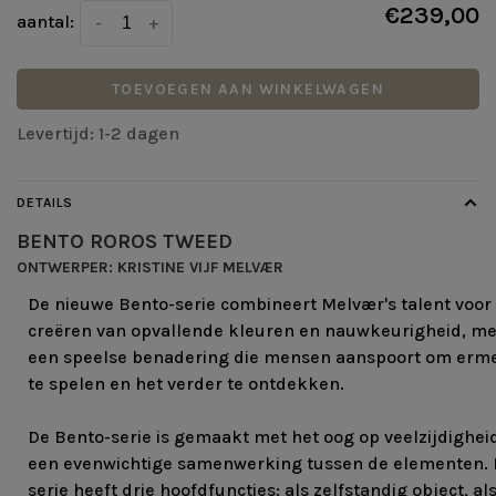
€239,00
aantal:
-
+
TOEVOEGEN AAN WINKELWAGEN
Levertijd: 1-2 dagen
DETAILS
BENTO ROROS TWEED
ONTWERPER: KRISTINE VIJF MELVÆR
De nieuwe Bento-serie combineert Melvær's talent voor
creëren van opvallende kleuren en nauwkeurigheid, me
een speelse benadering die mensen aanspoort om erm
te spelen en het verder te ontdekken.
De Bento-serie is gemaakt met het oog op veelzijdighei
een evenwichtige samenwerking tussen de elementen.
serie heeft drie hoofdfuncties: als zelfstandig object, al