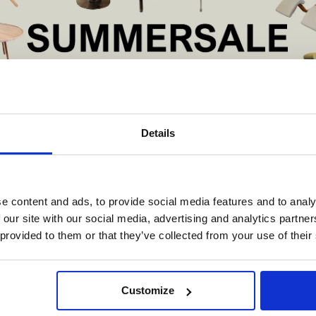
bij Roros en is mete
Judy werd bij het on
door het landschap e
molen in Roros.
Met zijn textuur en ti
vanaf het begin een 
De serie is nu uitge
De Summer Sale bij Snip Wonen+ is gestart!
Details
t is hét moment om hoogwaardige designmeubelen en woonaccessoires aan
schaffen met aantrekkelijke kortingen.
Deze aanbieding geldt van 1 juli tot eind augustus
.
e content and ads, to provide social media features and to analy
In onze showroom vind je een uitgebreide selectie designmeubelen van
 our site with our social media, advertising and analytics partn
enommeerde Nederlandse en Europese merken. Onder andere showroommode
 provided to them or that they’ve collected from your use of their
n
Harvink
,
Gelderland
,
Swedese
,
Sculptures Jeux
en
Artisan
zijn nu extra voord
verkrijgbaar. Profiteer van unieke aanbiedingen zolang de voorraad strekt!
iever nieuw bestellen? Ook dan krijgt u een vriendelijke prijs!
Dit is de ide
Customize
legenheid om jouw favoriete designmeubel geheel naar wens samen te stell
•
met de kwaliteit, het comfort en de uitstraling die je van Snip Wonen+ mag