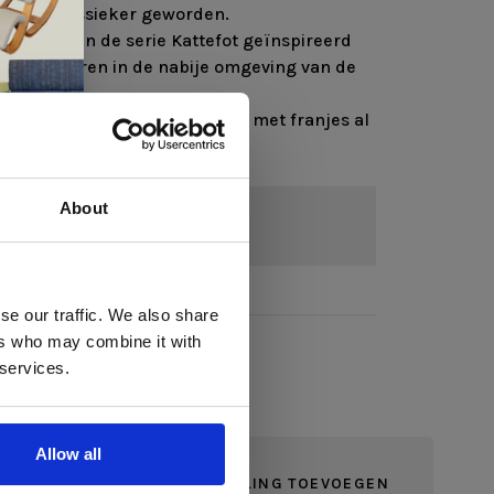
en een klassieker geworden.
twerpen van de serie Kattefot geïnspireerd
n de kleuren in de nabije omgeving van de
jdloze uitstraling is deze plaid met franjes al
favoriet in het huishouden.
breid met 4 nieuwe kleuren.
About
 te
se our traffic. We also share
ers who may combine it with
llen
 services.
elig
ale
Allow all
en,
JE BEOORDELING TOEVOEGEN