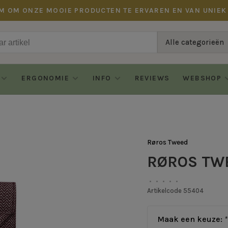
M OM ONZE MOOIE PRODUCTEN TE ERVAREN EN VAN UNIEK
Alle categorieën
ERGONOMIE
INFO
REVIEWS
WEBSHOP
Røros Tweed
RØROS TWE
•
•
•
•
•
Artikelcode
55404
Maak een keuze:
*