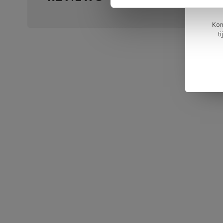
0 sterr
Kom
t