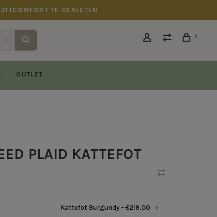
 ZITCOMFORT TE GENIETEN
0
OUTLET
ED PLAID KATTEFOT
Kattefot Burgundy - €219,00
▾