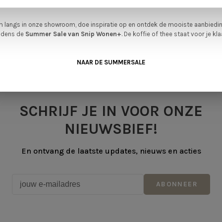
verwachten.
en op basis van 0 beoordelingen
 langs in onze showroom, doe inspiratie op en ontdek de mooiste aanbiedi
ijdens de
Summer Sale van Snip Wonen+
. De koffie of thee staat voor je kla
NAAR DE SUMMERSALE
SCHRIJF JE IN VOOR ONZE
NIEUWSBIEF!
En ontvang de laatste updates, nieuws en acties
ABONNEER