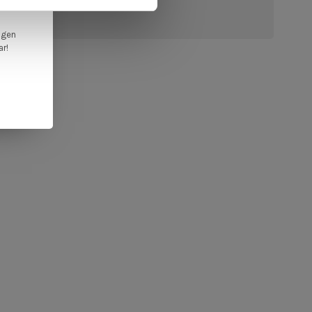
ngen
ar!