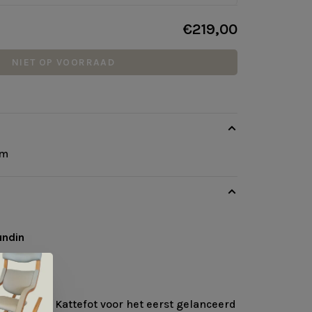
€219,00
NIET OP VOORRAAD
cm
undin
220cm
d de serie Kattefot voor het eerst gelanceerd