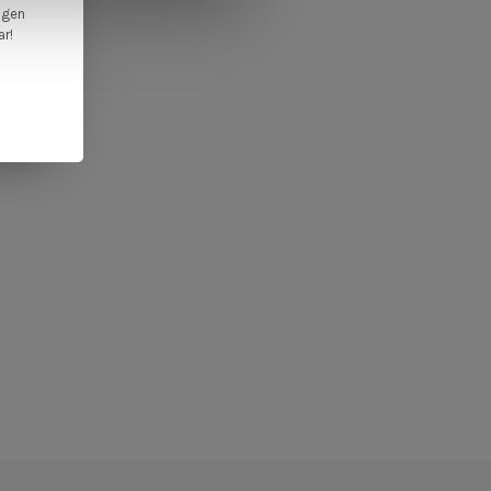
ngen
ar!