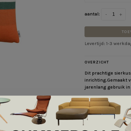
aantal:
-
+
TOE
Levertijd: 1-3 werkd
OVERZICHT
Dit prachtige sierku
inrichting.Gemaakt v
jarenlang gebruik in 
DETAILS
ROROS MIK
De Mikkel-serie werd