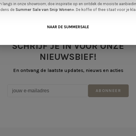
 langs in onze showroom, doe inspiratie op en ontdek de mooiste aanbiedi
ijdens de
Summer Sale van Snip Wonen+
. De koffie of thee staat voor je kla
NAAR DE SUMMERSALE
SCHRIJF JE IN VOOR ONZE
NIEUWSBIEF!
En ontvang de laatste updates, nieuws en acties
ABONNEER