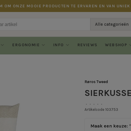
M OM ONZE MOOIE PRODUCTEN TE ERVAREN EN VAN UNIEK
Alle categorieën
ERGONOMIE
INFO
REVIEWS
WEBSHOP
Røros Tweed
SIERKUSSE
•
•
•
•
•
Artikelcode
103753
Maak een keuze:
*