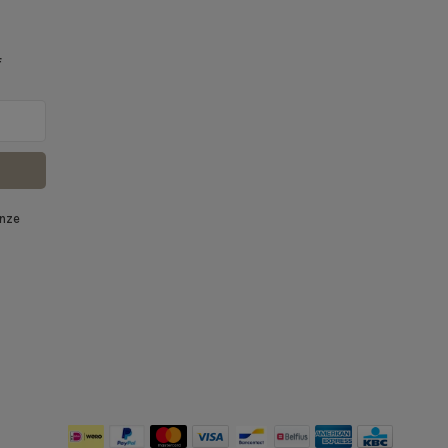
f
onze