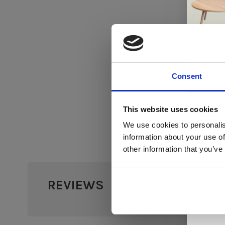
Consent
Di
This website uses cookies
We use cookies to personalis
information about your use of
ger
other information that you’ve
va
REVIEWS
L
•
•
•
•
ge
0 sterr