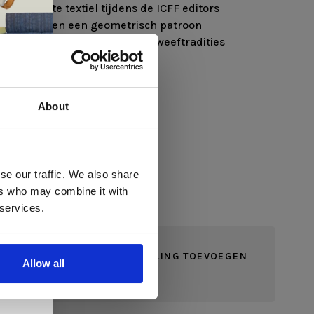
 het beste textiel tijdens de ICFF editors
 combineren een geometrisch patroon
Bauhaus-beweging en Noorse weeftradities
igentijds kleurgebruik.
gen
About
 te
se our traffic. We also share
ers who may combine it with
llen
 services.
elig
JE BEOORDELING TOEVOEGEN
ale
Allow all
en,