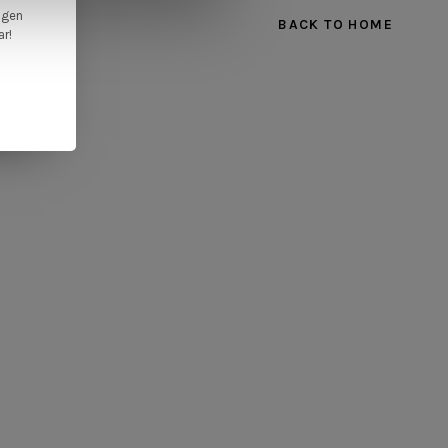
ngen
BACK TO HOME
ar!