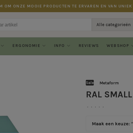
M OM ONZE MOOIE PRODUCTEN TE ERVAREN EN VAN UNIEK
Alle categorieën
ERGONOMIE
INFO
REVIEWS
WEBSHOP
Metaform
Sale
RAL SMAL
•
•
•
•
•
Maak een keuze:
*