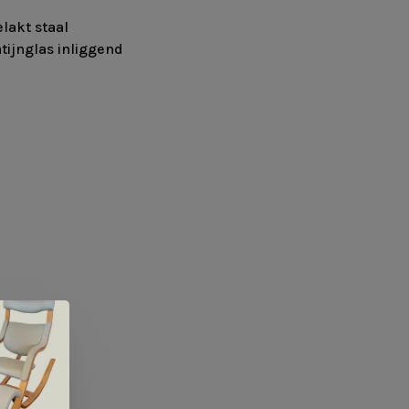
akt staal
jnglas inliggend