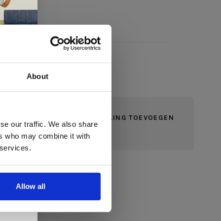
About
 te
JE BEOORDELING TOEVOEGEN
se our traffic. We also share
ers who may combine it with
llen
 services.
elig
ale
Allow all
en,