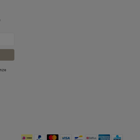
f
onze