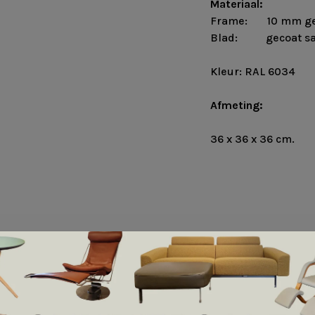
Materiaal:
Frame: 10 mm gel
Blad: gecoat sati
Kleur: RAL 6034
Afmeting:
36 x 36 x 36 cm.