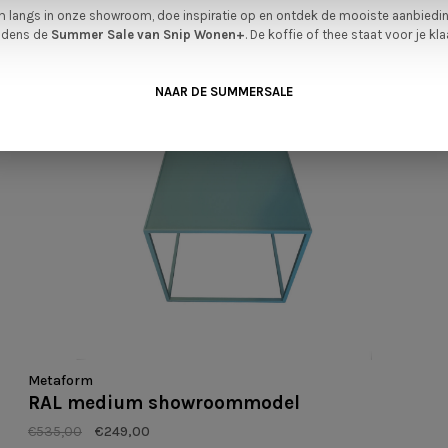
 langs in onze showroom, doe inspiratie op en ontdek de mooiste aanbiedi
ijdens de
Summer Sale van Snip Wonen+
. De koffie of thee staat voor je kla
NAAR DE SUMMERSALE
Metaform
RAL medium showroommodel
€535,00
€249,00