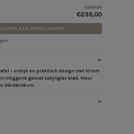
€525,00
€235,00
VOEGEN AAN WINKELWAGEN
agen
afel – vrolijk en praktisch design met 10 mm
n inliggend gecoat satijnglas blad. Kleur
n 36×36×36 cm.