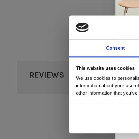
Consent
Di
This website uses cookies
REVIEWS
•
•
•
•
We use cookies to personalis
0 sterr
information about your use of
ger
other information that you’ve
va
L
ge