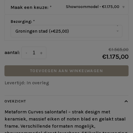
Showroommodel - €1.175,00
Maak een keuze:
*
▾
Bezorging:
*
▾
Groningen stad (+€25,00)
€1.565,00
aantal:
-
+
€1.175,00
TOEVOEGEN AAN WINKELWAGEN
Levertijd: In overleg
OVERZICHT
Metaform Curves salontafel – strak design met
keramiek, massief eiken of noten blad en gelakt staal
frame. Verschillende formaten mogelijk,