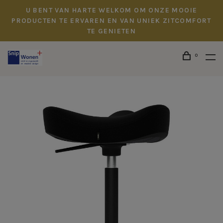
U BENT VAN HARTE WELKOM OM ONZE MOOIE
PRODUCTEN TE ERVAREN EN VAN UNIEK ZITCOMFORT
TE GENIETEN
0