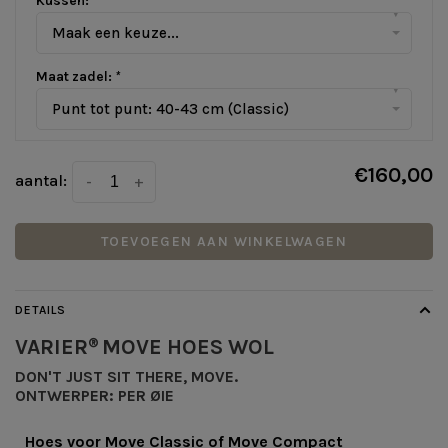
Kussen:
*
▾
Maak een keuze...
Maat zadel:
*
▾
Punt tot punt: 40-43 cm (Classic)
€160,00
aantal:
-
+
TOEVOEGEN AAN WINKELWAGEN
DETAILS
VARIER
MOVE HOES WOL
®
DON'T JUST SIT THERE, MOVE.
ONTWERPER:
PER ØIE
Hoes voor Move Classic of Move Compact