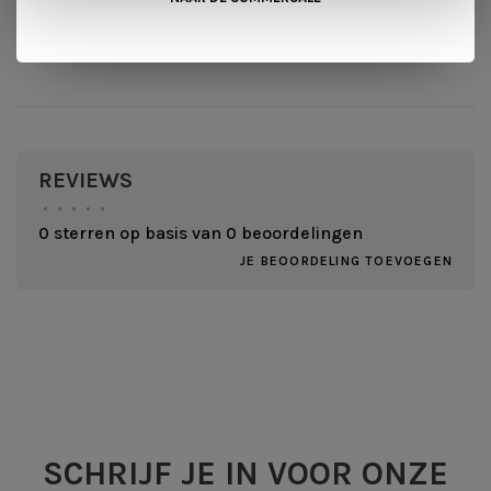
REVIEWS
•
•
•
•
•
0 sterren op basis van 0 beoordelingen
JE BEOORDELING TOEVOEGEN
SCHRIJF JE IN VOOR ONZE