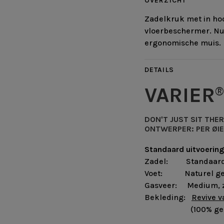
OVERZICHT
Zadelkruk met in hoo
vloerbeschermer. Nu
ergonomische muis.
DETAILS
VARIER
DON'T JUST SIT THER
ONTWERPER:
PER ØI
Standaard uitvoerin
Zadel: Standaar
Voet: Naturel gel
Gasveer: Medium, z
Bekleding:
Revive v
(100% gerecycl