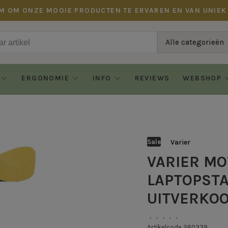
M OM ONZE MOOIE PRODUCTEN TE ERVAREN EN VAN UNIEK
Alle categorieën
ERGONOMIE
INFO
REVIEWS
WEBSHOP
Varier
Sale
VARIER MO
LAPTOPSTA
UITVERKO
•
•
•
•
•
Artikelcode
260339