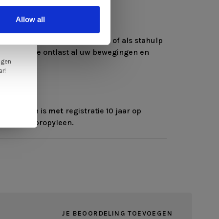
ale
Allow all
en,
en bureau of tafel gebruiken, of als stahulp
nt. De Move ontlast al uw bewegingen en
ngen
ar!
rproducten is
met
registratie 10 jaar op
ut en polypropyleen.
JE BEOORDELING TOEVOEGEN