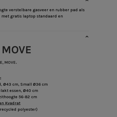
gte verstelbare gasveer en rubber pad als
 met gratis laptop standaard en
MOVE
®
E, MOVE.
E
g:
d,
Ø
43 cm, Small
Ø
36 cm
akt essen,
Ø
40 cm
ithoogte 56-82 cm
an Kvadrat
ed polyester)