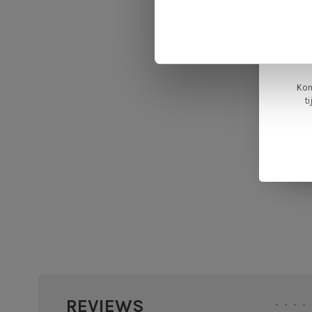
L
ge
Kom
t
REVIEWS
•
•
•
•