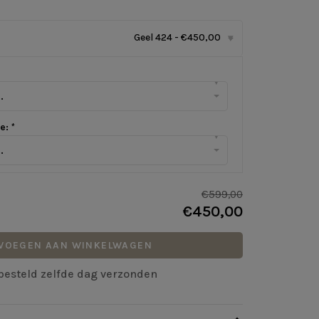
Geel 424 - €450,00
▾
▾
.
te:
*
▾
.
€599,00
€450,00
VOEGEN AAN WINKELWAGEN
r besteld zelfde dag verzonden