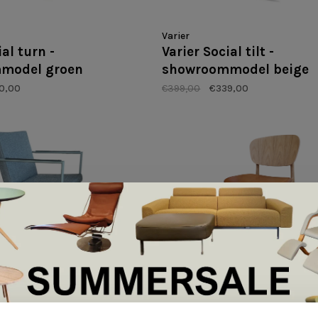
Varier
ial turn -
Varier Social tilt -
model groen
showroommodel beige
0,00
€399,00
€339,00
Haslev
ash eetkamerstoel
Haslev Ida eetkamerstoe
mmodel
showroommodel