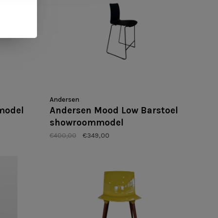
Andersen
model
Andersen Mood Low Barstoel
showroommodel
€400,00
€349,00