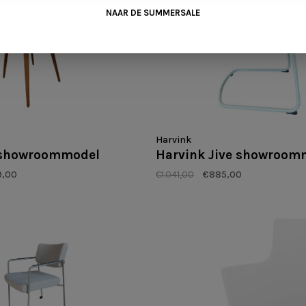
NAAR DE SUMMERSALE
Harvink
s showroommodel
Harvink Jive showroom
9,00
€1.041,00
€885,00