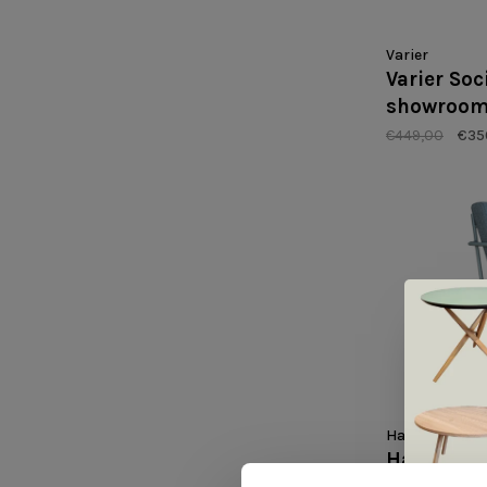
Varier
Varier Soc
showroom
€449,00
€35
Harvink
Harvink D
showroo