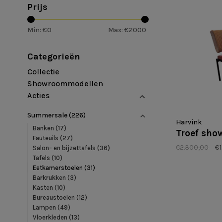
Prijs
Min: €
0
Max: €
2000
Categorieën
Collectie
Showroommodellen
Acties
Summersale
(226)
Harvink
Banken
(17)
Troef sh
Fauteuils
(27)
€2.300,00
€1
Salon- en bijzettafels
(36)
Tafels
(10)
Eetkamerstoelen
(31)
Barkrukken
(3)
Kasten
(10)
Bureaustoelen
(12)
Lampen
(49)
Vloerkleden
(13)