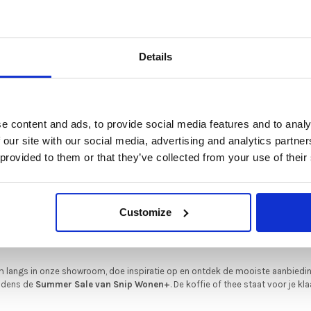
8,00
€655,00
€524,00
De Summer Sale bij Snip Wonen+ is gestart!
Details
t is hét moment om hoogwaardige designmeubelen en woonaccessoires aan
schaffen met aantrekkelijke kortingen.
Deze aanbieding geldt van 1 juli tot eind augustus
.
e content and ads, to provide social media features and to analy
In onze showroom vind je een uitgebreide selectie designmeubelen van
 our site with our social media, advertising and analytics partn
enommeerde Nederlandse en Europese merken. Onder andere showroommode
 provided to them or that they’ve collected from your use of their
n
Harvink
,
Gelderland
,
Swedese
,
Sculptures Jeux
en
Artisan
zijn nu extra voord
verkrijgbaar. Profiteer van unieke aanbiedingen zolang de voorraad strekt!
iever nieuw bestellen? Ook dan krijgt u een vriendelijke prijs!
Dit is de ide
Varier
Customize
legenheid om jouw favoriete designmeubel geheel naar wens samen te stell
wroommodel
Varier Social turn -
met de kwaliteit, het comfort en de uitstraling die je van Snip Wonen+ mag
showroommodel zwart
9,00
verwachten.
€449,00
€350,00
 langs in onze showroom, doe inspiratie op en ontdek de mooiste aanbiedi
ijdens de
Summer Sale van Snip Wonen+
. De koffie of thee staat voor je kla