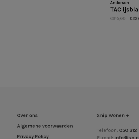
Andersen
TAC ijsb
€315,00
€22
Over ons
Snip Wonen +
Algemene voorwaarden
Telefoon:
050 312 
Privacy Policy
E-mail:
info@snip