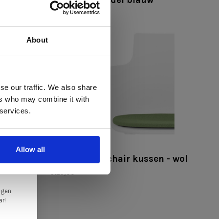
€449,00
€350,00
About
 te
se our traffic. We also share
ers who may combine it with
llen
 services.
elig
ale
Varier
Allow all
en,
Varier social chair kussen - wol
€129,00
ngen
ar!