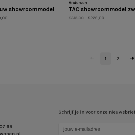
Andersen
lauw showroommodel
TAC showroommodel zw
9,00
€315,00
€229,00
1
2
Schrijf je in voor onze nieuwsbrie
07 69
wonen.nl