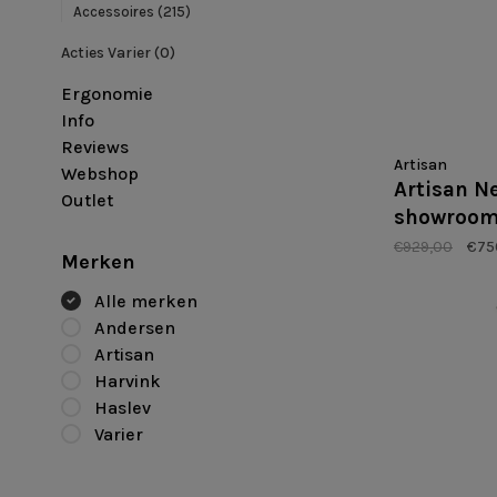
Accessoires
(215)
Acties Varier
(0)
Ergonomie
Info
Reviews
Artisan
Webshop
Artisan Ne
Outlet
showroo
€929,00
€75
Merken
Alle merken
Andersen
Artisan
Harvink
Haslev
Varier