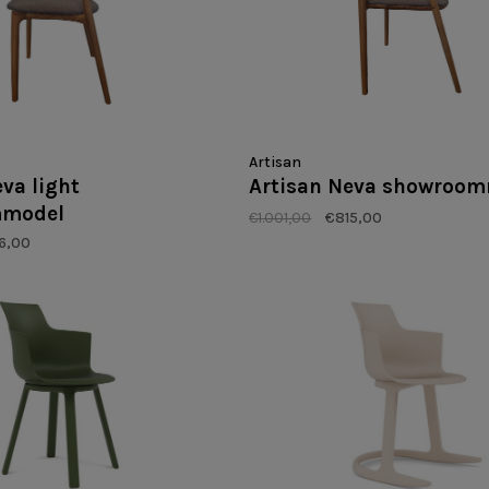
Artisan
va light
Artisan Neva showroo
mmodel
€1.001,00
€815,00
6,00