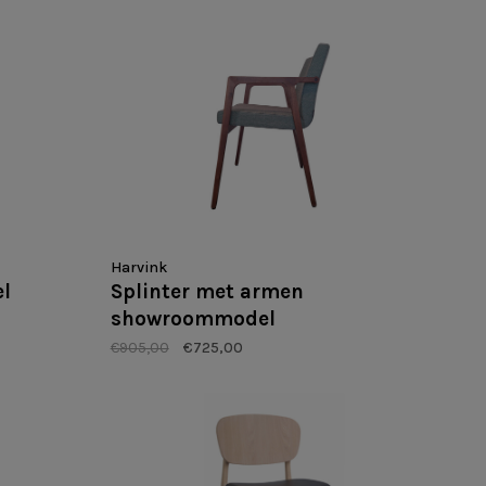
Harvink
l
Splinter met armen
showroommodel
€905,00
€725,00