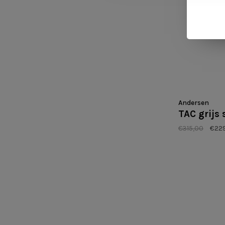
Andersen
TAC grij
€315,00
€22