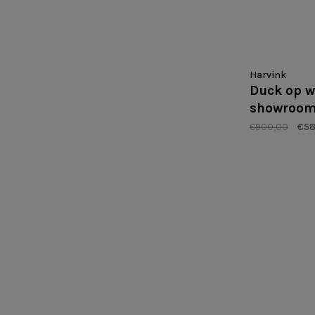
Harvink
Duck op w
showroo
€900,00
€58