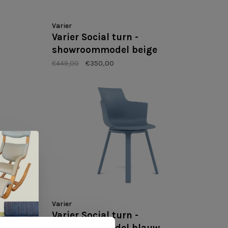
Varier
Varier Social turn -
showroommodel beige
€449,00
€350,00
Varier
l -
Varier Social turn -
showroommodel blauw