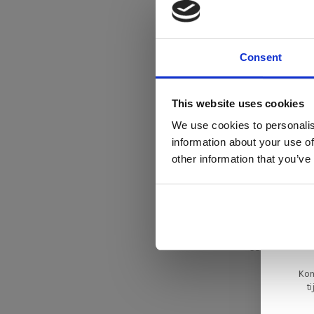
€845,00
€71
Consent
Di
This website uses cookies
We use cookies to personalis
information about your use of
ger
other information that you’ve
va
L
Harvink
ge
Duck sho
€825,00
€53
Kom
t