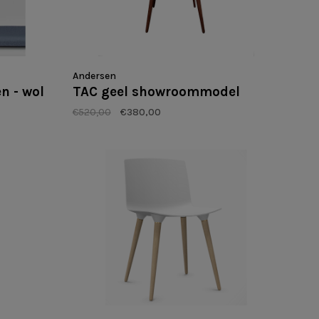
Andersen
en - wol
TAC geel showroommodel
€520,00
€380,00