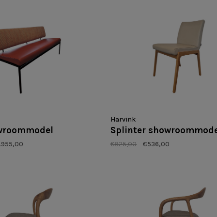
Harvink
owroommodel
Splinter showroommode
.955,00
€825,00
€536,00