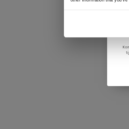
va
L
ge
Kom
t