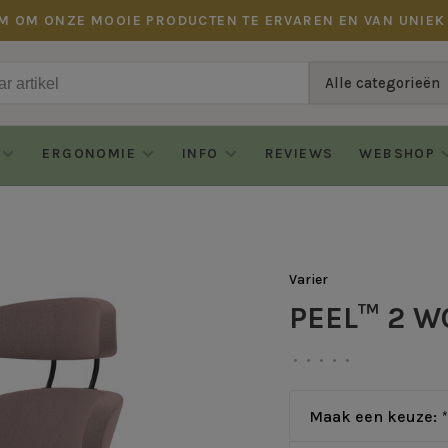
M OM ONZE MOOIE PRODUCTEN TE ERVAREN EN VAN UNIEK
Alle categorieën
ERGONOMIE
INFO
REVIEWS
WEBSHOP
Varier
PEEL™ 2 W
•
•
•
•
•
Maak een keuze:
*