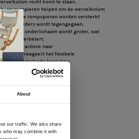
wervelkolom recht komt te staan.
uik- en rugspieren helpen om de wervelkolom
waardoor de rompspieren worden versterkt
ug en schouders wordt tegengegaan.
 boven- en onderlichaam wordt groter, wat
nzienlijk verbetert.
m van een actieve naar
ng gaat, reageert het flexibele
zacht schommelende beweging.
e
e-Wool
About
 te
se our traffic. We also share
ers who may combine it with
llen
 services.