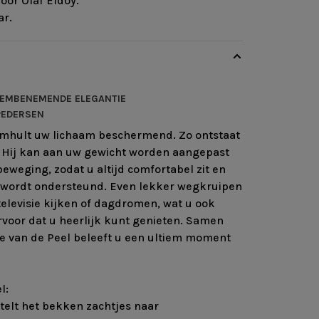
or Olaf Eldoy.
ar.
DEMBENEMENDE ELEGANTIE
PEDERSEN
mhult uw lichaam beschermend. Zo ontstaat
! Hij kan aan uw gewicht worden aangepast
eweging, zodat u altijd comfortabel zit en
 wordt ondersteund. Even lekker wegkruipen
elevisie kijken of dagdromen, wat u ook
ervoor dat u heerlijk kunt genieten. Samen
e van de Peel beleeft u een ultiem moment
l:
ntelt het bekken zachtjes naar