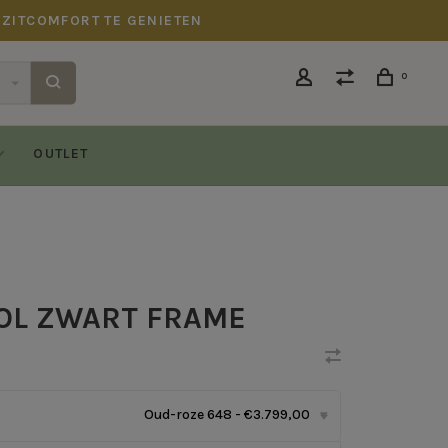
 ZITCOMFORT TE GENIETEN
0
OUTLET
OL ZWART FRAME
Oud-roze 648 - €3.799,00
▾