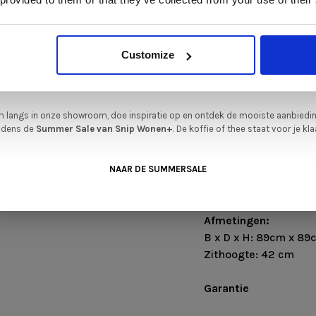
n
Harvink
,
Gelderland
,
Swedese
,
Sculptures Jeux
en
Artisan
zijn nu extra voord
verkrijgbaar. Profiteer van unieke aanbiedingen zolang de voorraad strekt!
iever nieuw bestellen? Ook dan krijgt u een vriendelijke prijs!
Dit is de ide
Customize
legenheid om jouw favoriete designmeubel geheel naar wens samen te stell
met de kwaliteit, het comfort en de uitstraling die je van Snip Wonen+ mag
verwachten.
 langs in onze showroom, doe inspiratie op en ontdek de mooiste aanbiedi
ijdens de
Summer Sale van Snip Wonen+
. De koffie of thee staat voor je kla
NAAR DE SUMMERSALE
Afmetingen:
B x D x H: 89cm x 89
Zithoogte: 42 cm
Garantie