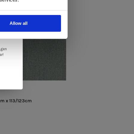
elig
ale
Allow all
en,
ngen
ar!
cm x 113/123cm