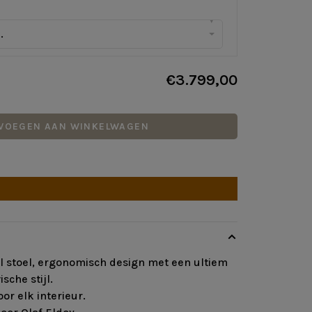
▾
.
€3.799,00
VOEGEN AAN WINKELWAGEN
l stoel, ergonomisch design met een ultiem
sche stijl.
oor elk interieur.