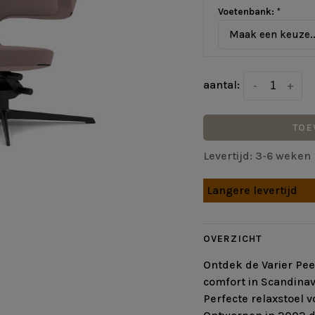
Voetenbank:
*
Maak een keuze..
aantal:
-
+
TOE
Levertijd: 3-6 weken
Langere levertijd
OVERZICHT
Ontdek de Varier Pee
comfort in Scandinavi
Perfecte relaxstoel v