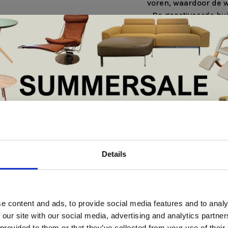
voren, waardoor de 
- De geactiveerde b
rechtop te houden, 
en spanning in de r
- De hoek tussen het
de bloedcirculatie aa
- Wanneer het lichaa
een ontspannen houdi
onderstel met een 
Uitvoering model:
Voet:
Zwart fram
De Summer Sale bij Snip Wonen+ is gestart!
Bekleding:
Kvadrat R
Details
t is hét moment om hoogwaardige designmeubelen en woonaccessoires aan
schaffen met aantrekkelijke kortingen.
Deze aanbieding geldt van 1 juli tot eind augustus
.
e content and ads, to provide social media features and to analy
In onze showroom vind je een uitgebreide selectie designmeubelen van
 our site with our social media, advertising and analytics partn
enommeerde Nederlandse en Europese merken. Onder andere showroommode
 provided to them or that they’ve collected from your use of their