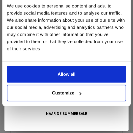
Deze aanbieding geldt van 1 juli tot eind augustus
.
We use cookies to personalise content and ads, to
REVIEWS
In onze showroom vind je een uitgebreide selectie
provide social media features and to analyse our traffic.
designmeubelen van gerenommeerde Nederlandse en Europese
•
•
•
•
•
We also share information about your use of our site with
merken. Onder andere showroommodellen van
Harvink
,
0 sterren op basis van 0 beoordelingen
our social media, advertising and analytics partners who
Gelderland
,
Swedese
,
Sculptures Jeux
en
Artisan
zijn nu extra
JE BEOORDELING TOEVOEGEN
may combine it with other information that you’ve
voordelig verkrijgbaar. Profiteer van unieke aanbiedingen zolang
de voorraad strekt!
provided to them or that they’ve collected from your use
of their services.
Liever nieuw bestellen? Ook dan krijgt u een vriendelijke
prijs!
Dit is de ideale gelegenheid om jouw favoriete
designmeubel geheel naar wens samen te stellen, met de
kwaliteit, het comfort en de uitstraling die je van Snip Wonen+
Allow all
mag verwachten.
Kom langs in onze showroom, doe inspiratie op en ontdek de
SCHRIJF JE IN VOOR ONZE
mooiste aanbiedingen tijdens de
Summer Sale van Snip
Customize
Wonen+
. De koffie of thee staat voor je klaar!
NIEUWSBIEF!
NAAR DE SUMMERSALE
En ontvang de laatste updates, nieuws en acties