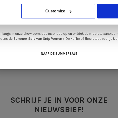
iever nieuw bestellen? Ook dan krijgt u een vriendelijke prijs!
Dit is de ide
Customize
legenheid om jouw favoriete designmeubel geheel naar wens samen te stell
met de kwaliteit, het comfort en de uitstraling die je van Snip Wonen+ mag
verwachten.
 langs in onze showroom, doe inspiratie op en ontdek de mooiste aanbiedi
ijdens de
Summer Sale van Snip Wonen+
. De koffie of thee staat voor je kla
•
en op basis van 0 beoordelingen
NAAR DE SUMMERSALE
SCHRIJF JE IN VOOR ONZE
NIEUWSBIEF!