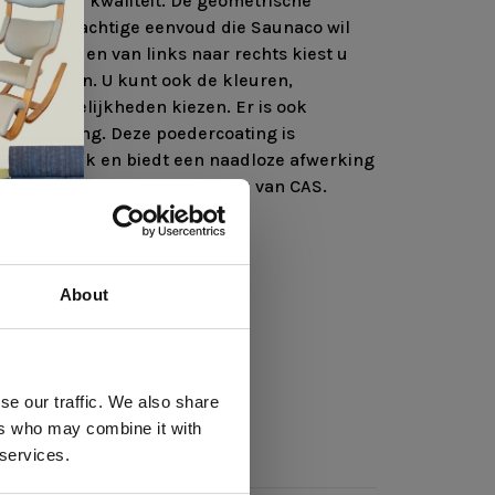
envoud en kwaliteit. De geometrische
 van de krachtige eenvoud die Saunaco wil
 tot boven en van links naar rechts kiest u
n te staan. U kunt ook de kleuren,
ingsmogelijkheden kiezen. Er is ook
edercoating. Deze poedercoating is
uvriendelijk en biedt een naadloze afwerking
et subtiele en strakke uiterlijk van CAS.
About
 te
se our traffic. We also share
ers who may combine it with
llen
 services.
elig