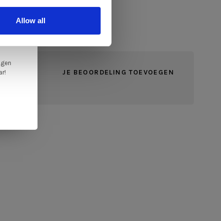
ale
Allow all
en,
ngen
JE BEOORDELING TOEVOEGEN
ar!