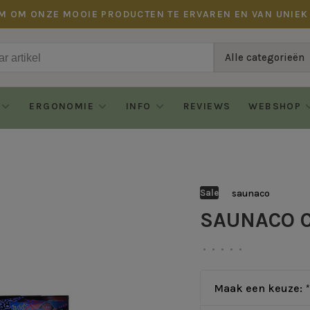
M OM ONZE MOOIE PRODUCTEN TE ERVAREN EN VAN UNIEK
Alle categorieën
ERGONOMIE
INFO
REVIEWS
WEBSHOP
saunaco
Sale
SAUNACO 
•
•
•
•
•
Maak een keuze:
*