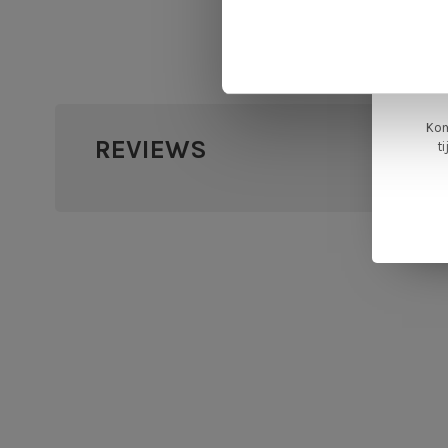
L
ge
Kom
REVIEWS
t
•
•
•
•
0 sterr