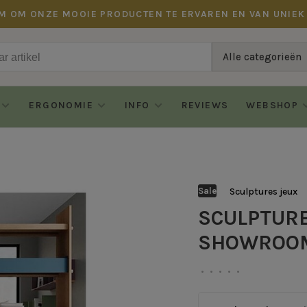
M OM ONZE MOOIE PRODUCTEN TE ERVAREN EN VAN UNIEK
Alle categorieën
ERGONOMIE
INFO
REVIEWS
WEBSHOP
Sculptures jeux
Sale
SCULPTURE
SHOWROO
•
•
•
•
•