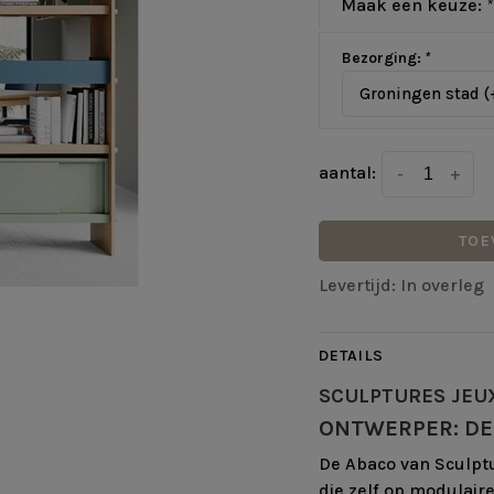
Maak een keuze:
*
Bezorging:
*
Groningen stad (
aantal:
-
+
TOE
Levertijd: In overleg
DETAILS
SCULPTURES JEU
ONTWERPER: DE
De Abaco van Sculpt
die zelf op modulaire