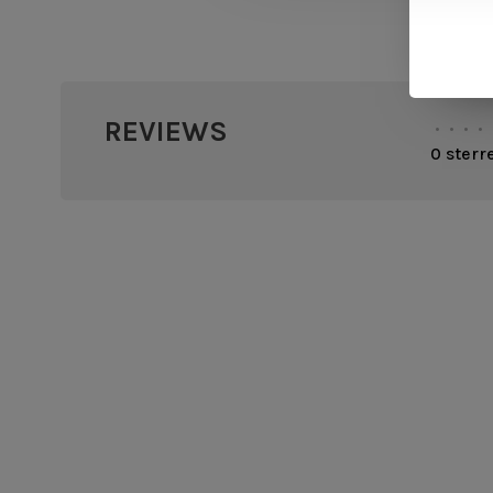
REVIEWS
•
•
•
•
0 sterr