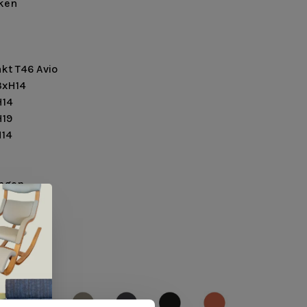
iken
akt T46 Avio
3xH14
14
19
14
ingen
33xH34