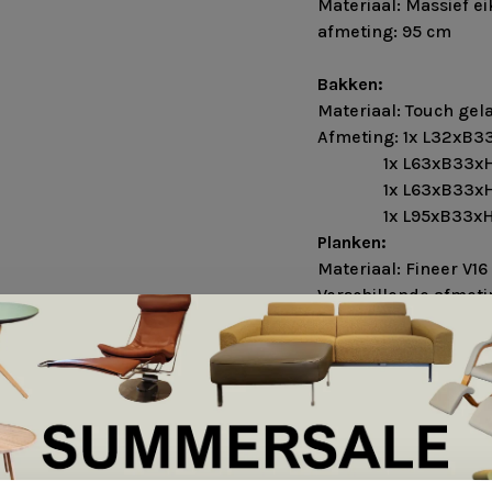
Materiaal: Massief e
afmeting: 95 cm
Bakken:
Materiaal: Touch gel
Afmeting: 1x L32xB3
1x L63xB33xH
1x L63xB33xH
1x L95xB33xH
Planken:
Materiaal: Fineer V16
Verschillende afmet
Kastjes:
Afmeting: 2x L95xB
Kleuren: