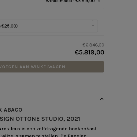
Winkelmodel - €5.819,00
▾
▾
+€25,00)
€6.846,00
€5.819,00
VOEGEN AAN WINKELWAGEN
X ABACO
SIGN OTTONE STUDIO, 2021
ures Jeux is een zelfdragende boekenkast
 wijze is samen te stellen. De Panelen