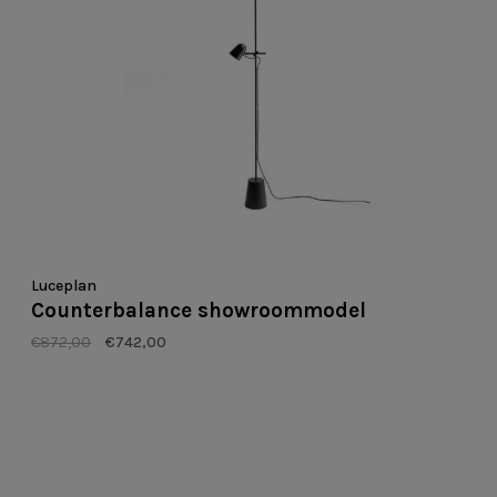
Luceplan
Counterbalance showroommodel
€872,00
€742,00