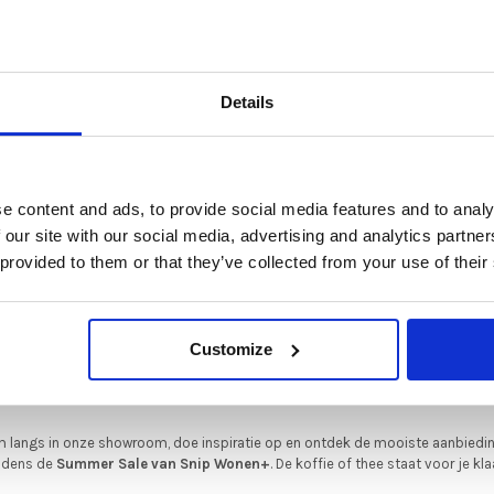
De Summer Sale bij Snip Wonen+ is gestart!
Details
t is hét moment om hoogwaardige designmeubelen en woonaccessoires aan
schaffen met aantrekkelijke kortingen.
Deze aanbieding geldt van 1 juli tot eind augustus
.
e content and ads, to provide social media features and to analy
In onze showroom vind je een uitgebreide selectie designmeubelen van
 our site with our social media, advertising and analytics partn
enommeerde Nederlandse en Europese merken. Onder andere showroommode
 provided to them or that they’ve collected from your use of their
n
Harvink
,
Gelderland
,
Swedese
,
Sculptures Jeux
en
Artisan
zijn nu extra voord
verkrijgbaar. Profiteer van unieke aanbiedingen zolang de voorraad strekt!
iever nieuw bestellen? Ook dan krijgt u een vriendelijke prijs!
Dit is de ide
Customize
legenheid om jouw favoriete designmeubel geheel naar wens samen te stell
met de kwaliteit, het comfort en de uitstraling die je van Snip Wonen+ mag
verwachten.
 langs in onze showroom, doe inspiratie op en ontdek de mooiste aanbiedi
ijdens de
Summer Sale van Snip Wonen+
. De koffie of thee staat voor je kla