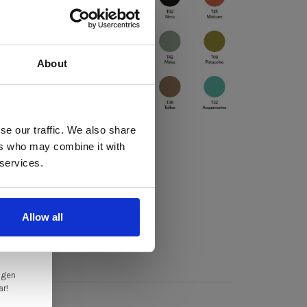
About
 te
se our traffic. We also share
ers who may combine it with
llen
 services.
elig
ale
Allow all
en,
ngen
ar!