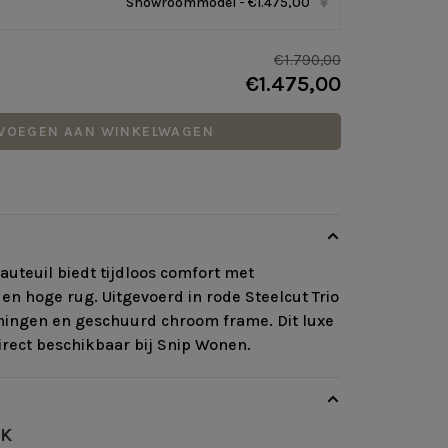
Showroommodel - €1.475,00
▾
€1.790,00
€1.475,00
VOEGEN AAN WINKELWAGEN
auteuil biedt tijdloos comfort met
 en hoge rug. Uitgevoerd in rode Steelcut Trio
uningen en geschuurd chroom frame. Dit luxe
rect beschikbaar bij Snip Wonen.
NK