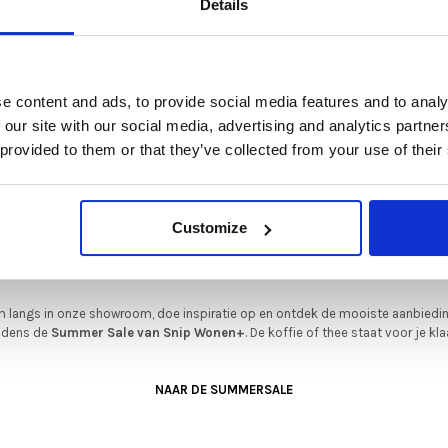
Details
Vulling: Zit - HR sch
Doppen: Kunststof of 
t is hét moment om hoogwaardige designmeubelen en woonaccessoires aan
schaffen met aantrekkelijke kortingen.
Afmetingen:
Deze aanbieding geldt van 1 juli tot eind augustus
.
e content and ads, to provide social media features and to analy
In onze showroom vind je een uitgebreide selectie designmeubelen van
 our site with our social media, advertising and analytics partn
enommeerde Nederlandse en Europese merken. Onder andere showroommode
 provided to them or that they’ve collected from your use of their
n
Harvink
,
Gelderland
,
Swedese
,
Sculptures Jeux
en
Artisan
zijn nu extra voord
verkrijgbaar. Profiteer van unieke aanbiedingen zolang de voorraad strekt!
iever nieuw bestellen? Ook dan krijgt u een vriendelijke prijs!
Dit is de ide
Customize
legenheid om jouw favoriete designmeubel geheel naar wens samen te stell
met de kwaliteit, het comfort en de uitstraling die je van Snip Wonen+ mag
verwachten.
 langs in onze showroom, doe inspiratie op en ontdek de mooiste aanbiedi
ijdens de
Summer Sale van Snip Wonen+
. De koffie of thee staat voor je kla
NAAR DE SUMMERSALE