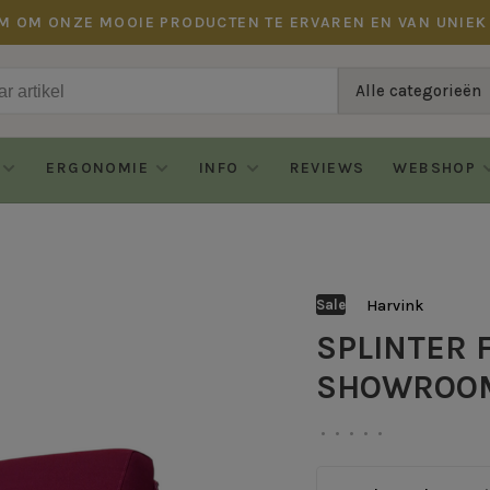
M OM ONZE MOOIE PRODUCTEN TE ERVAREN EN VAN UNIEK
Alle categorieën
ERGONOMIE
INFO
REVIEWS
WEBSHOP
Harvink
Sale
SPLINTER 
SHOWROO
•
•
•
•
•