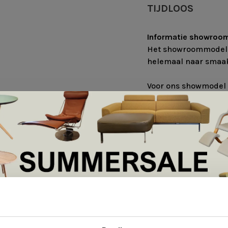
TIJDLOOS
Informatie showroo
Het showroommodel is
helemaal naar smaak
Voor ons showmodel 
gekozen:
Uitvoering:
Hoge rug
Bekleding:
Steelcut 
ons gekozen stof te 
Arm:
Eiken mat gela
Frame:
Geschuurd c
Materiaal:
Frame: Staal, afwer
Arm: Massief hout, A
De Summer Sale bij Snip Wonen+ is gestart!