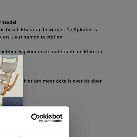
mmodel
 beschikbaar in de winkel. De Splinter is
 en kleur samen te stellen.
hebben wij voor deze materialen en kleuren
Trio 3 Klik
hier
om meer details over de door
vinden.
kt
hroom
king poedercoat
merikaans noten of eiken