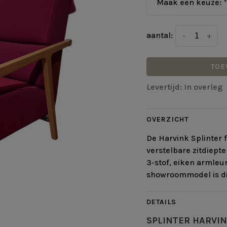
Maak een keuze:
*
aantal:
-
+
TOE
Levertijd: In overleg
OVERZICHT
De Harvink Splinter f
verstelbare zitdiepte
3-stof, eiken armle
showroommodel is di
DETAILS
SPLINTER
HARVI