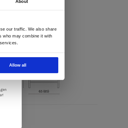
About
uin, rug - HR schuin
vilt
 te
se our traffic. We also share
ers who may combine it with
llen
 services.
elig
ale
Allow all
en,
ngen
ar!