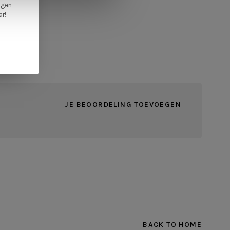
ngen
ar!
JE BEOORDELING TOEVOEGEN
BACK TO HOME