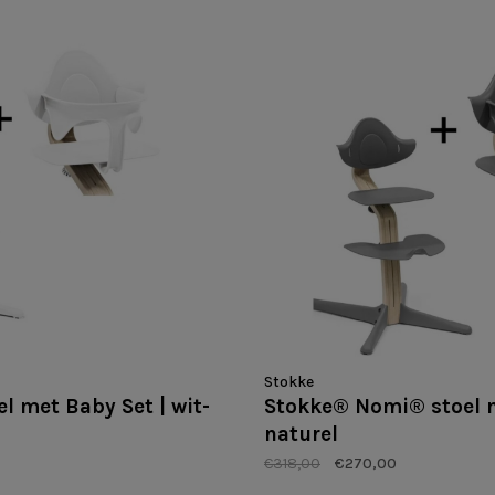
Stokke
 met Baby Set | wit-
Stokke® Nomi® stoel me
naturel
€318,00
€270,00