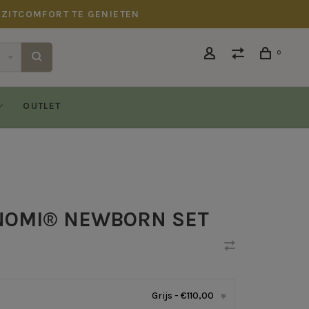
 ZITCOMFORT TE GENIETEN
0
OUTLET
NOMI® NEWBORN SET
Grijs - €110,00
▾