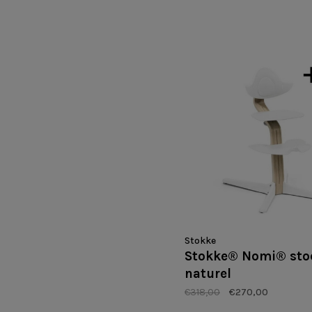
Stokke
Stokke® Nomi® stoel
naturel
€318,00
€270,00