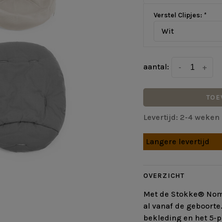
Verstel Clipjes:
*
Wit
aantal:
-
+
TOE
Levertijd: 2-4 weken
Langere levertijd
OVERZICHT
Met de Stokke® Nomi
al vanaf de geboorte.
bekleding en het 5-pu