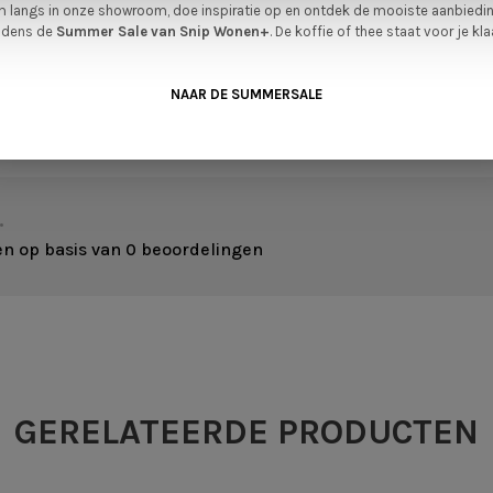
 langs in onze showroom, doe inspiratie op en ontdek de mooiste aanbiedi
ijdens de
Summer Sale van Snip Wonen+
. De koffie of thee staat voor je kla
NAAR DE SUMMERSALE
•
en op basis van 0 beoordelingen
GERELATEERDE PRODUCTEN