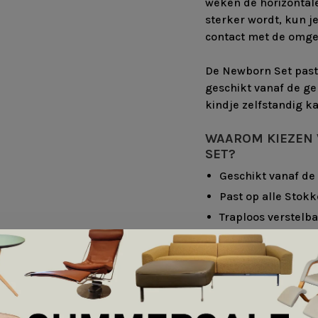
weken de horizontale
sterker wordt, kun j
contact met de omgev
De Newborn Set past
geschikt vanaf de ge
kindje zelfstandig ka
WAAROM KIEZEN
SET?
Geschikt vanaf de
Past op alle Stok
Traploos verstelbaa
Inclusief 5-punts 
Omkeerbare en wa
Houdt je baby dich
Eenvoudig te beve