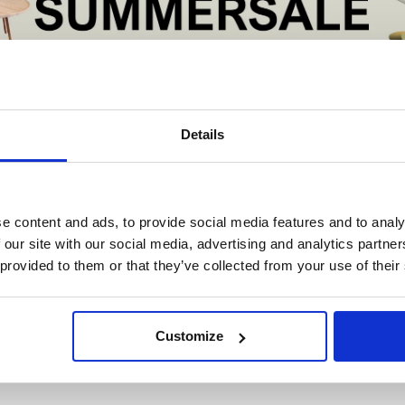
Inclusief 3 jaar a
SPECIFICATIES
Afmetingen: 40 x 
Gewicht: 1,71 kg
De Summer Sale bij Snip Wonen+ is gestart!
Leeftijd: 0 tot 6 
Details
Materiaal: polypr
t is hét moment om hoogwaardige designmeubelen en woonaccessoires aan
Verstelbaar: bijna 
schaffen met aantrekkelijke kortingen.
Inclusief: 5-punts
Deze aanbieding geldt van 1 juli tot eind augustus
.
e content and ads, to provide social media features and to analy
Garantie: 3 jaar a
In onze showroom vind je een uitgebreide selectie designmeubelen van
 our site with our social media, advertising and analytics partn
Compatibel met: 
enommeerde Nederlandse en Europese merken. Onder andere showroommode
 provided to them or that they’ve collected from your use of their
n
Harvink
,
Gelderland
,
Swedese
,
Sculptures Jeux
en
Artisan
zijn nu extra voord
verkrijgbaar. Profiteer van unieke aanbiedingen zolang de voorraad strekt!
BELANGRIJK OM 
Gebruik de eerste 
iever nieuw bestellen? Ook dan krijgt u een vriendelijke prijs!
Dit is de ide
Customize
legenheid om jouw favoriete designmeubel geheel naar wens samen te stell
Geschikt tot je kin
met de kwaliteit, het comfort en de uitstraling die je van Snip Wonen+ mag
Meerdere korte mo
verwachten.
baby dan één lang