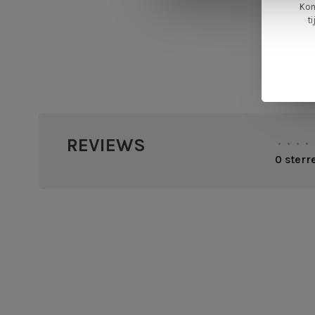
Kom
t
REVIEWS
•
•
•
•
0 sterr