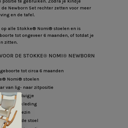
 positie te gebruiken. Zodra je kindje
e de Newborn Set rechter zetten voor meer
ing en de tafel.
 op alle Stokke® Nomi® stoelen en is
boorte tot ongeveer 6 maanden, of totdat je
n zitten.
 VOOR DE STOKKE® NOMI® NEWBORN
 geboorte tot circa 6 maanden
ke® Nomi® stoelen
r van lig- naar zitpositie
veiligheidstuigje
sbare bekleding
t bij het gezin
stigen op de stoel