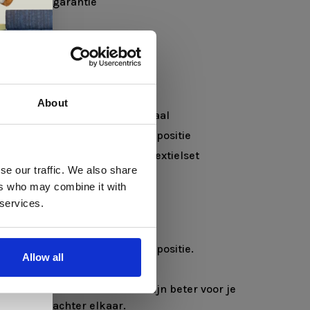
anvullende garantie
40 x 65 cm
maanden
About
opyleen en koolstofarm DIN-staal
 te
horizontale tot meer verticale positie
 veiligheidstuigje en wasbare textielset
se our traffic. We also share
anvullende garantie
ers who may combine it with
alle Stokke® Nomi® stoelen
llen
 services.
elig
TE WETEN
8 tot 10 weken de horizontale positie.
ale
Allow all
en,
dje zelfstandig kan zitten.
menten in de Newborn Set zijn beter voor je
e periode achter elkaar.