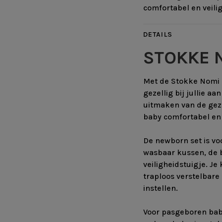
comfortabel en veilig 
DETAILS
STOKKE 
Met de Stokke Nomi 
gezellig bij jullie aa
uitmaken van de geze
baby comfortabel en v
De newborn set is vo
wasbaar kussen, de b
veiligheidstuigje. Je
traploos verstelbare 
instellen.
Voor pasgeboren baby