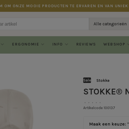
M OM ONZE MOOIE PRODUCTEN TE ERVAREN EN VAN UNIEK
Alle categorieën
ERGONOMIE
INFO
REVIEWS
WEBSHOP
Stokke
Sale
STOKKE® 
•
•
•
•
•
Artikelcode
100137
Maak een keuze:
*