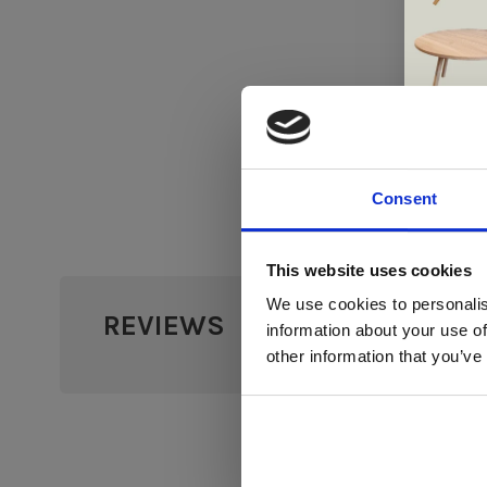
Consent
Di
This website uses cookies
We use cookies to personalis
REVIEWS
•
•
•
•
information about your use of
0 sterr
ger
other information that you’ve
va
L
ge