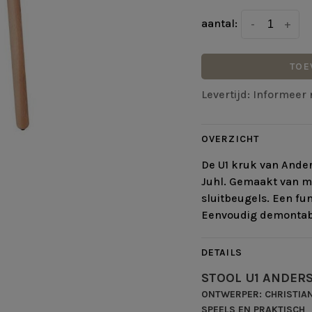
aantal:
-
+
TOE
Levertijd: Informeer 
OVERZICHT
De U1 kruk van Ander
Juhl. Gemaakt van ma
sluitbeugels. Een fu
Eenvoudig demontabel
DETAILS
STOOL U1 ANDER
ONTWERPER: CHRISTIA
SPEELS EN PRAKTISCH