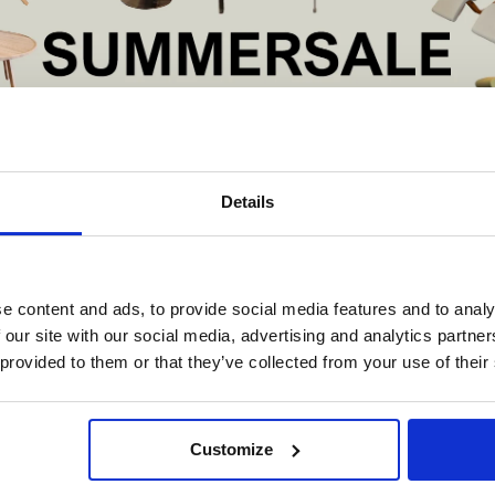
Ø30 x H46,5 cm
Voor meer informatie
contact met ons op
De Summer Sale bij Snip Wonen+ is gestart!
Details
t is hét moment om hoogwaardige designmeubelen en woonaccessoires aan
schaffen met aantrekkelijke kortingen.
Deze aanbieding geldt van 1 juli tot eind augustus
.
e content and ads, to provide social media features and to analy
•
In onze showroom vind je een uitgebreide selectie designmeubelen van
 our site with our social media, advertising and analytics partn
en op basis van 0 beoordelingen
enommeerde Nederlandse en Europese merken. Onder andere showroommode
 provided to them or that they’ve collected from your use of their
n
Harvink
,
Gelderland
,
Swedese
,
Sculptures Jeux
en
Artisan
zijn nu extra voord
verkrijgbaar. Profiteer van unieke aanbiedingen zolang de voorraad strekt!
iever nieuw bestellen? Ook dan krijgt u een vriendelijke prijs!
Dit is de ide
Customize
legenheid om jouw favoriete designmeubel geheel naar wens samen te stell
met de kwaliteit, het comfort en de uitstraling die je van Snip Wonen+ mag