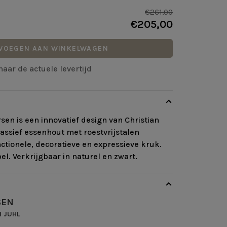
€261,00
€205,00
VOEGEN AAN WINKELWAGEN
naar de actuele levertijd
sen is een innovatief design van Christian
ssief essenhout met roestvrijstalen
nctionele, decoratieve en expressieve kruk.
. Verkrijgbaar in naturel en zwart.
SEN
N JUHL