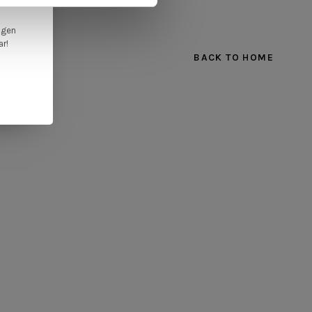
ngen
ar!
BACK TO HOME