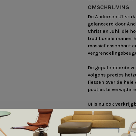
OMSCHRIJVING
De Andersen U1 kruk i
gelanceerd door And
Christian Juhl, die h
traditionele manier 
massief essenhout en
vergrendelingsbeugels
De gepatenteerde ve
volgens precies hetz
flessen over de hele
pootjes te verwijdere
U1 is nu ook verkrijg
Al met al een functio
Afmeting: