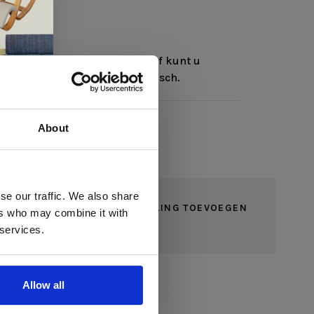
 bent u welkom in de winkel of kunt u
nemen
of via de mail of telefonisch.
About
 te
se our traffic. We also share
JE BEOORDELING TOEVOEGEN
ers who may combine it with
llen
 services.
elig
ale
Allow all
en,