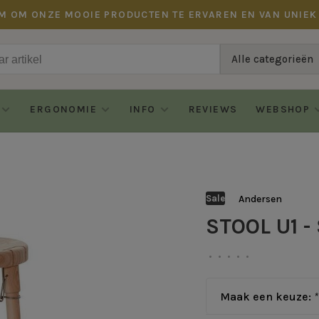
M OM ONZE MOOIE PRODUCTEN TE ERVAREN EN VAN UNIEK
Alle categorieën
ERGONOMIE
INFO
REVIEWS
WEBSHOP
Andersen
Sale
STOOL U1
•
•
•
•
•
Maak een keuze:
*