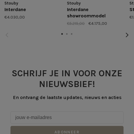
Stouby
Stouby
S
Interdane
Interdane
S
showroommodel
€4.030,00
€1
€5.215,00
€4.175,00
SCHRIJF JE IN VOOR ONZE
NIEUWSBIEF!
En ontvang de laatste updates, nieuws en acties
ABONNEER