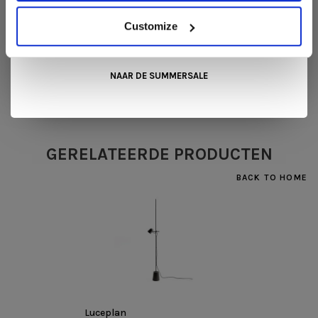
Kom langs in onze showroom, doe inspiratie op en ontdek de
•
•
•
•
•
mooiste aanbiedingen tijdens de
Summer Sale van Snip
Customize
0 sterren op basis van 0 beoordelingen
Wonen+
. De koffie of thee staat voor je klaar!
JE BEOORDELING TOEVOEGEN
NAAR DE SUMMERSALE
GERELATEERDE PRODUCTEN
BACK TO HOME
Luceplan