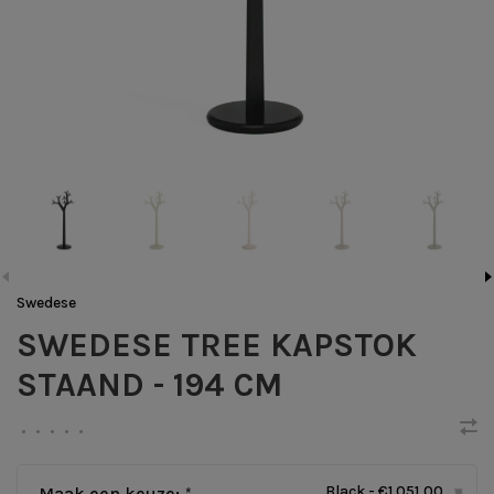
Swedese
SWEDESE TREE KAPSTOK
STAAND - 194 CM
•
•
•
•
•
Black - €1.051,00
Maak een keuze:
*
▾