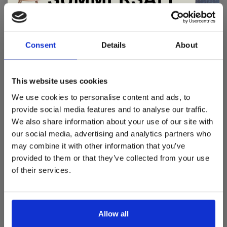
- nootmuskaat
De Summer Sale bij Snip Wonen+ is
Fineer:
gestart!
-eiken: naturel gelakt, white wash gelakt
Consent
Details
About
De verschillende mogelijke afmetingen van deze
Dit is hét moment om hoogwaardige designmeubelen en
speelse kapstok zijn:
woonaccessoires aan te schaffen met aantrekkelijke kortingen.
This website uses cookies
Deze aanbieding geldt van 1 juli tot eind augustus
.
We use cookies to personalise content and ads, to
H 194
In onze showroom vind je een uitgebreide selectie
provide social media features and to analyse our traffic.
B 89
designmeubelen van gerenommeerde Nederlandse en Europese
We also share information about your use of our site with
D 50
merken. Onder andere showroommodellen van
Harvink
,
our social media, advertising and analytics partners who
Gelderland
,
Swedese
,
Sculptures Jeux
en
Artisan
zijn nu extra
may combine it with other information that you’ve
voordelig verkrijgbaar. Profiteer van unieke aanbiedingen zolang
H 134
de voorraad strekt!
provided to them or that they’ve collected from your use
B 77
of their services.
D 40
Liever nieuw bestellen? Ook dan krijgt u een vriendelijke
prijs!
Dit is de ideale gelegenheid om jouw favoriete
designmeubel geheel naar wens samen te stellen, met de
kwaliteit, het comfort en de uitstraling die je van Snip Wonen+
Allow all
mag verwachten.
REVIEWS