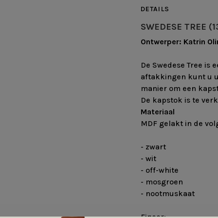
DETAILS
SWEDESE TREE (1
Ontwerper: Katrin Ol
De Swedese Tree is 
aftakkingen kunt u uw
manier om een kapst
De kapstok is te ver
Materiaal
MDF gelakt in de vol
- zwart
- wit
- off-white
- mosgroen
- nootmuskaat
Fineer: