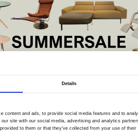
-eiken: naturel gelak
De verschillende mo
zijn:
H 194
B 89
D 50
H 134
De Summer Sale bij Snip Wonen+ is gestart!
B 77
Details
D 40
t is hét moment om hoogwaardige designmeubelen en woonaccessoires aan
schaffen met aantrekkelijke kortingen.
Deze aanbieding geldt van 1 juli tot eind augustus
.
e content and ads, to provide social media features and to analy
In onze showroom vind je een uitgebreide selectie designmeubelen van
 our site with our social media, advertising and analytics partn
enommeerde Nederlandse en Europese merken. Onder andere showroommode
 provided to them or that they’ve collected from your use of their
n
Harvink
,
Gelderland
,
Swedese
,
Sculptures Jeux
en
Artisan
zijn nu extra voord
verkrijgbaar. Profiteer van unieke aanbiedingen zolang de voorraad strekt!