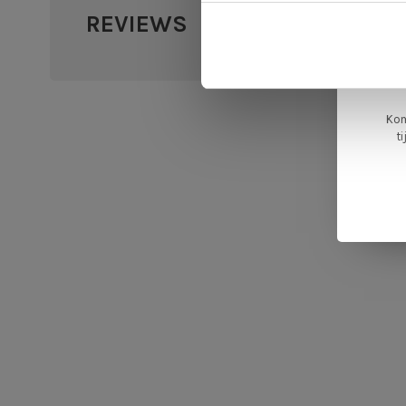
REVIEWS
•
•
•
•
L
0 sterr
ge
Kom
t