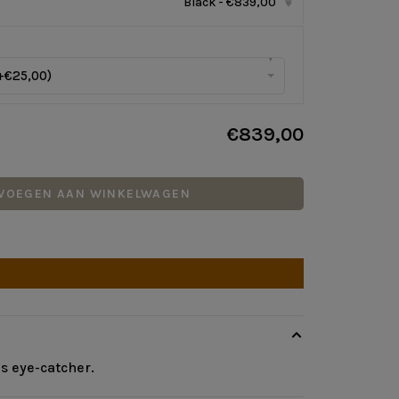
Black - €839,00
▾
▾
+€25,00)
€839,00
VOEGEN AAN WINKELWAGEN
s eye-catcher.