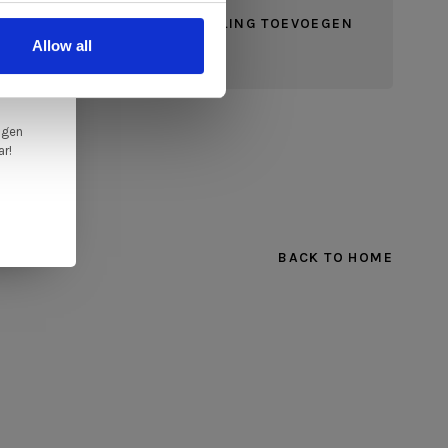
JE BEOORDELING TOEVOEGEN
ale
Allow all
en,
ngen
ar!
BACK TO HOME