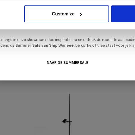
•
iever nieuw bestellen? Ook dan krijgt u een vriendelijke prijs!
Dit is de ide
en op basis van 0 beoordelingen
Customize
legenheid om jouw favoriete designmeubel geheel naar wens samen te stell
met de kwaliteit, het comfort en de uitstraling die je van Snip Wonen+ mag
verwachten.
 langs in onze showroom, doe inspiratie op en ontdek de mooiste aanbiedi
ijdens de
Summer Sale van Snip Wonen+
. De koffie of thee staat voor je kla
GERELATEERDE PRODUCTEN
NAAR DE SUMMERSALE