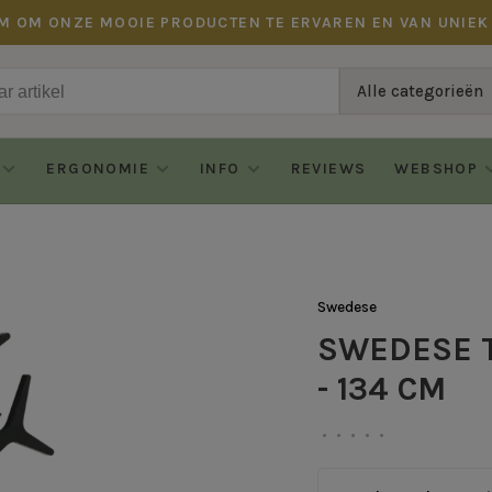
M OM ONZE MOOIE PRODUCTEN TE ERVAREN EN VAN UNIEK
Alle categorieën
ERGONOMIE
INFO
REVIEWS
WEBSHOP
Swedese
SWEDESE 
- 134 CM
•
•
•
•
•