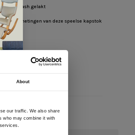
t, white wash gelakt
gelijke afmetingen van deze speelse kapstok
About
 te
se our traffic. We also share
ers who may combine it with
llen
 services.
elig