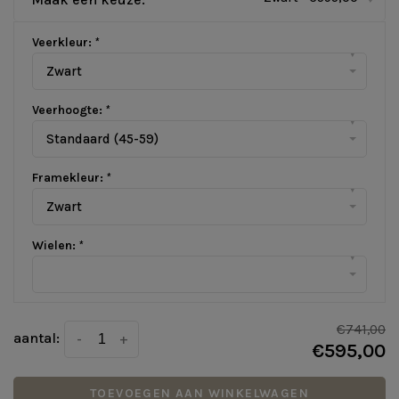
Veerkleur:
*
▾
Zwart
Veerhoogte:
*
▾
Standaard (45-59)
Framekleur:
*
▾
Zwart
Wielen:
*
▾
€741,00
aantal:
-
+
€595,00
TOEVOEGEN AAN WINKELWAGEN