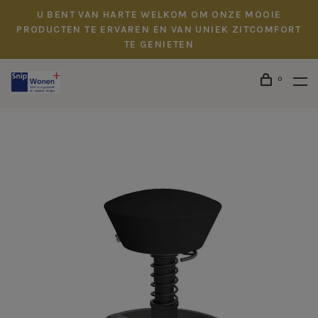
U BENT VAN HARTE WELKOM OM ONZE MOOIE
PRODUCTEN TE ERVAREN EN VAN UNIEK ZITCOMFORT
TE GENIETEN
0