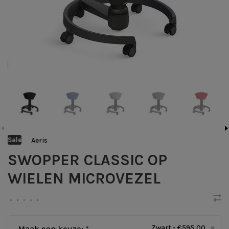
Aeris
Sale
SWOPPER CLASSIC OP
WIELEN MICROVEZEL
•
•
•
•
•
Zwart - €595,00
Maak een keuze:
*
▾