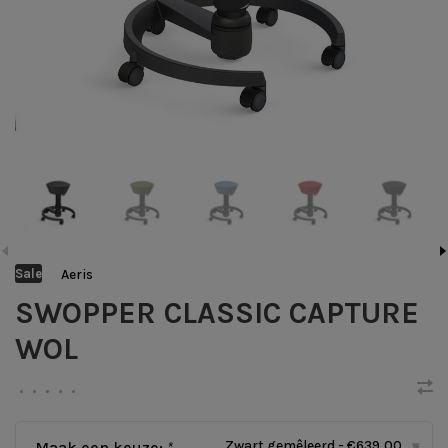
Aeris
Sale
SWOPPER CLASSIC CAPTURE
WOL
•
•
•
•
•
Zwart gemêleerd - €639,00
Maak een keuze:
*
▾