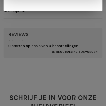
kleur of stof? Kom langs in onze winkel om de stalen
te bekijken!
REVIEWS
•
•
•
•
•
0 sterren op basis van 0 beoordelingen
JE BEOORDELING TOEVOEGEN
SCHRIJF JE IN VOOR ONZE