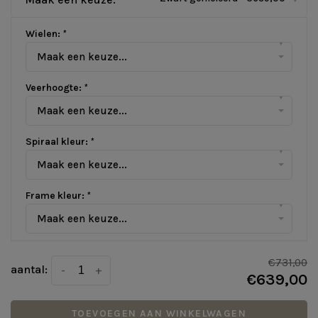
Wielen:
*
▾
Maak een keuze...
Veerhoogte:
*
▾
Maak een keuze...
Spiraal kleur:
*
▾
Maak een keuze...
Frame kleur:
*
▾
Maak een keuze...
€731,00
aantal:
-
+
€639,00
TOEVOEGEN AAN WINKELWAGEN