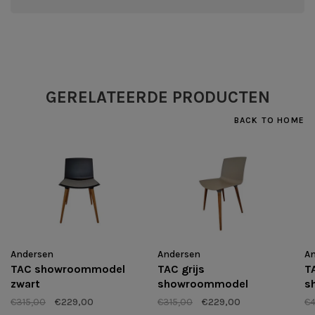
GERELATEERDE PRODUCTEN
BACK TO HOME
Andersen
Andersen
A
TAC showroommodel
TAC grijs
T
zwart
showroommodel
s
€315,00
€229,00
€315,00
€229,00
€