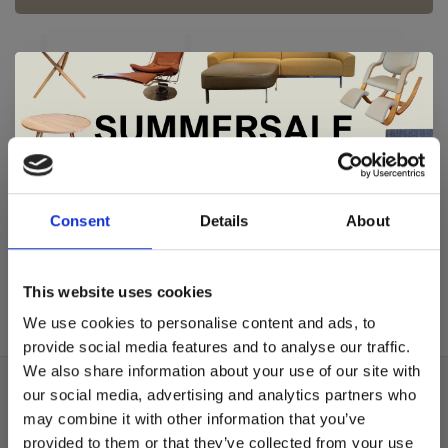
De Summer Sale bij Snip Wonen+ is
gestart!
Varier
Consent
Details
About
Ekstrem™ hoes
€720,00
Dit is hét moment om hoogwaardige designmeubelen en
woonaccessoires aan te schaffen met aantrekkelijke kortingen.
This website uses cookies
Deze aanbieding geldt van 1 juli tot eind augustus
.
We use cookies to personalise content and ads, to
In onze showroom vind je een uitgebreide selectie
provide social media features and to analyse our traffic.
designmeubelen van gerenommeerde Nederlandse en Europese
We also share information about your use of our site with
merken. Onder andere showroommodellen van
Harvink
,
our social media, advertising and analytics partners who
Over ons
Gelderland
,
Swedese
,
Sculptures Jeux
en
Artisan
zijn nu extra
may combine it with other information that you’ve
voordelig verkrijgbaar. Profiteer van unieke aanbiedingen zolang
Algemene voorwaarden
de voorraad strekt!
provided to them or that they’ve collected from your use