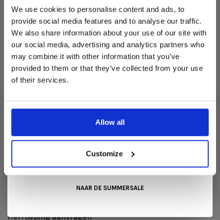
Deze aanbieding geldt van 1 juli tot eind augustus
.
We use cookies to personalise content and ads, to
Røros Tweed
In onze showroom vind je een uitgebreide selectie
provide social media features and to analyse our traffic.
Mineral Large – Sand |
designmeubelen van gerenommeerde Nederlandse en Europese
We also share information about your use of our site with
Røros Tweed Plaid
merken. Onder andere showroommodellen van
Harvink
,
our social media, advertising and analytics partners who
Gelderland
,
Swedese
,
Sculptures Jeux
en
Artisan
zijn nu extra
€239,00
may combine it with other information that you’ve
voordelig verkrijgbaar. Profiteer van unieke aanbiedingen zolang
de voorraad strekt!
provided to them or that they’ve collected from your use
of their services.
Liever nieuw bestellen? Ook dan krijgt u een vriendelijke
prijs!
Dit is de ideale gelegenheid om jouw favoriete
designmeubel geheel naar wens samen te stellen, met de
kwaliteit, het comfort en de uitstraling die je van Snip Wonen+
Over ons
Allow all
mag verwachten.
Algemene voorwaarden
Kom langs in onze showroom, doe inspiratie op en ontdek de
Privacy Policy
mooiste aanbiedingen tijdens de
Summer Sale van Snip
Customize
Wonen+
. De koffie of thee staat voor je klaar!
Betaalmethoden
Verzenden & retourneren
NAAR DE SUMMERSALE
Klantenservice
Herroeping aanvragen