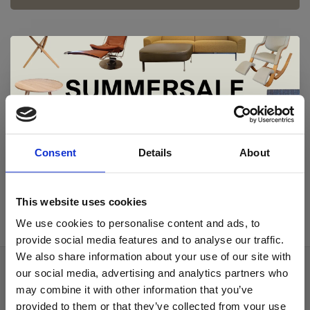
De Summer Sale bij Snip Wonen+ is
gestart!
Artisan
Consent
Details
About
Artisan Neva
€859,00
Dit is hét moment om hoogwaardige designmeubelen en
woonaccessoires aan te schaffen met aantrekkelijke kortingen.
This website uses cookies
Deze aanbieding geldt van 1 juli tot eind augustus
.
We use cookies to personalise content and ads, to
In onze showroom vind je een uitgebreide selectie
provide social media features and to analyse our traffic.
designmeubelen van gerenommeerde Nederlandse en Europese
We also share information about your use of our site with
merken. Onder andere showroommodellen van
Harvink
,
our social media, advertising and analytics partners who
Over ons
Gelderland
,
Swedese
,
Sculptures Jeux
en
Artisan
zijn nu extra
may combine it with other information that you’ve
voordelig verkrijgbaar. Profiteer van unieke aanbiedingen zolang
Algemene voorwaarden
de voorraad strekt!
provided to them or that they’ve collected from your use