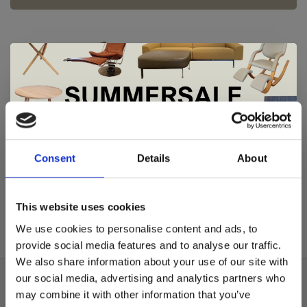
De Summer Sale bij Snip Wonen+ is
Artisan
Artisan
gestart!
Consent
Details
About
Artisan Neva light
Artisan Neva light
showroommodel
€808,00
Dit is hét moment om hoogwaardige designmeubelen en
€929,00
€756,00
woonaccessoires aan te schaffen met aantrekkelijke kortingen.
This website uses cookies
Deze aanbieding geldt van 1 juli tot eind augustus
.
We use cookies to personalise content and ads, to
In onze showroom vind je een uitgebreide selectie
provide social media features and to analyse our traffic.
designmeubelen van gerenommeerde Nederlandse en Europese
We also share information about your use of our site with
merken. Onder andere showroommodellen van
Harvink
,
our social media, advertising and analytics partners who
Gelderland
,
Swedese
,
Sculptures Jeux
en
Artisan
zijn nu extra
Over ons
may combine it with other information that you’ve
voordelig verkrijgbaar. Profiteer van unieke aanbiedingen zolang