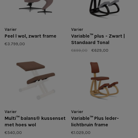
Varier
Varier
Peel l wol, zwart frame
Variable™ plus - Zwart |
Standaard Tonal
€3.799,00
€699,00
€629,00
Varier
Varier
Multi™ balans® kussenset
Variable™ Plus leder-
met hoes wol
lichtbruin frame
€540,00
€1.029,00