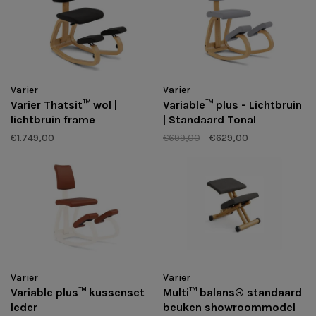
Varier
Varier
Varier Thatsit™ wol |
Variable™ plus - Lichtbruin
lichtbruin frame
| Standaard Tonal
€1.749,00
€699,00
€629,00
Varier
Varier
Variable plus™ kussenset
Multi™ balans® standaard
leder
beuken showroommodel