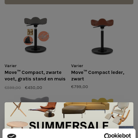
Varier
Varier
Move™ Compact leder,
Move™ Compact, zwarte
zwart
voet, gratis stand en muis
- Revive |
€799,00
€599,00
€450,00
Voorraaduitverkoop