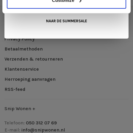
Customize
Wonen+
. De koffie of thee staat voor je klaar!
Over ons
NAAR DE SUMMERSALE
Algemene voorwaarden
Privacy Policy
Betaalmethoden
Verzenden & retourneren
Klantenservice
Herroeping aanvragen
RSS-feed
Snip Wonen +
Telefoon:
050 312 07 69
E-mail:
info@snipwonen.nl