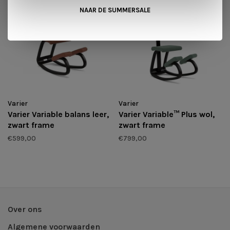
€449,00
€449,00
NAAR DE SUMMERSALE
Varier
Varier
Varier Variable balans leer,
Varier Variable™ Plus wol,
zwart frame
zwart frame
€599,00
€799,00
Over ons
Algemene voorwaarden