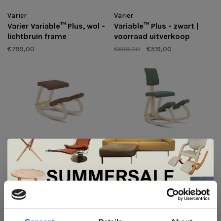
Varier
Varier
Varier Variable™ Plus, wol -
Variable™ Plus - zwart |
lichtbruin frame
voorraad uitverkoop
€799,00
€699,00
€519,00
Varier
Varier
Varier Variable™ wol, essen
Varier Variable™ Plus, wol
frame
€799,00
€449,00
De Summer Sale bij Snip Wonen+ is
gestart!