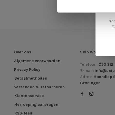
ge
Kom
t
Over ons
Snip Wonen +
Algemene voorwaarden
Telefoon:
050 312 
Privacy Policy
E-mail:
info@snip
Adres:
Hoendiep 9
Betaalmethoden
Groningen
Verzenden & retourneren
Klantenservice
Herroeping aanvragen
RSS-feed