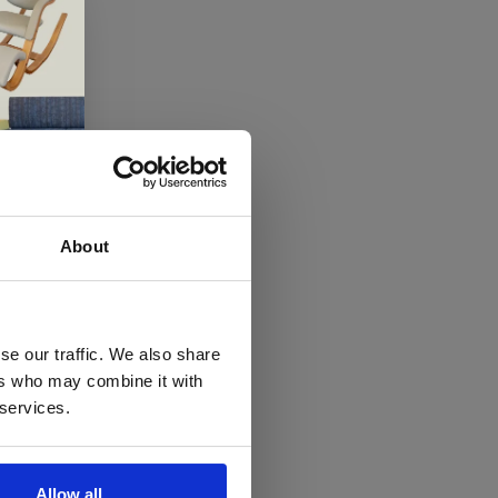
About
 te
se our traffic. We also share
ers who may combine it with
llen
 services.
elig
ale
Allow all