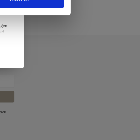
en,
ngen
ar!
f
onze