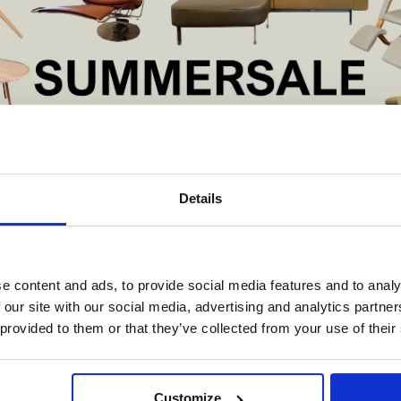
De Summer Sale bij Snip Wonen+ is gestart!
Details
t is hét moment om hoogwaardige designmeubelen en woonaccessoires aan
oes wol
schaffen met aantrekkelijke kortingen.
Deze aanbieding geldt van 1 juli tot eind augustus
.
e content and ads, to provide social media features and to analy
In onze showroom vind je een uitgebreide selectie designmeubelen van
 our site with our social media, advertising and analytics partn
enommeerde Nederlandse en Europese merken. Onder andere showroommode
 provided to them or that they’ve collected from your use of their
n
Harvink
,
Gelderland
,
Swedese
,
Sculptures Jeux
en
Artisan
zijn nu extra voord
verkrijgbaar. Profiteer van unieke aanbiedingen zolang de voorraad strekt!
iever nieuw bestellen? Ook dan krijgt u een vriendelijke prijs!
Dit is de ide
Customize