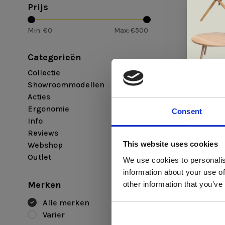
Prijs
Min: €
0
Max: €
500
Categorieën
Collectie
Showroommodellen
Acties
Ergonomie
Consent
Info
Varier
Reviews
Di
Invite™ H
This website uses cookies
Webshop
€495,00
Outlet
We use cookies to personalis
information about your use of
ger
Merken
other information that you’ve
va
Alle merken
Varier
L