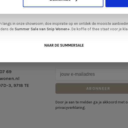
legenheid om jouw favoriete designmeubel geheel naar wens samen te stell
met de kwaliteit, het comfort en de uitstraling die je van Snip Wonen+ mag
verwachten.
 langs in onze showroom, doe inspiratie op en ontdek de mooiste aanbiedi
ijdens de
Summer Sale van Snip Wonen+
. De koffie of thee staat voor je kla
NAAR DE SUMMERSALE
Schrijf je in voor onze nieuwsbrie
07 69
wonen.nl
7D-3, 9718 TE
ABONNEER
Door je aan te melden ga je akkoord met 
privacyverklaring.