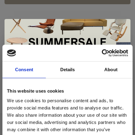
De Summer Sale bij Snip Wonen+ is
Andersen
Andersen
gestart!
Consent
Details
About
Andersen T-1
Andersen T-1
showroommodel
€2.190,00
Dit is hét moment om hoogwaardige designmeubelen en
€2.185,00
€1.420,00
woonaccessoires aan te schaffen met aantrekkelijke kortingen.
This website uses cookies
Deze aanbieding geldt van 1 juli tot eind augustus
.
We use cookies to personalise content and ads, to
In onze showroom vind je een uitgebreide selectie
provide social media features and to analyse our traffic.
designmeubelen van gerenommeerde Nederlandse en Europese
We also share information about your use of our site with
merken. Onder andere showroommodellen van
Harvink
,
our social media, advertising and analytics partners who
Gelderland
,
Swedese
,
Sculptures Jeux
en
Artisan
zijn nu extra
Over ons
may combine it with other information that you’ve
voordelig verkrijgbaar. Profiteer van unieke aanbiedingen zolang