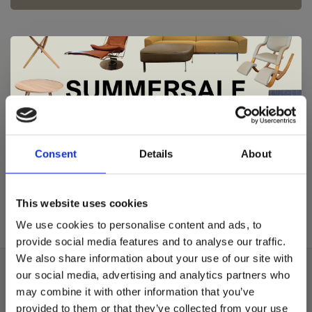
De Summer Sale bij Snip Wonen+ is
gestart!
Andersen
Consent
Details
About
Andersen T-8
€2.245,00
Dit is hét moment om hoogwaardige designmeubelen en
woonaccessoires aan te schaffen met aantrekkelijke kortingen.
This website uses cookies
Deze aanbieding geldt van 1 juli tot eind augustus
.
We use cookies to personalise content and ads, to
In onze showroom vind je een uitgebreide selectie
provide social media features and to analyse our traffic.
designmeubelen van gerenommeerde Nederlandse en Europese
We also share information about your use of our site with
merken. Onder andere showroommodellen van
Harvink
,
our social media, advertising and analytics partners who
Over ons
Gelderland
,
Swedese
,
Sculptures Jeux
en
Artisan
zijn nu extra
may combine it with other information that you’ve
voordelig verkrijgbaar. Profiteer van unieke aanbiedingen zolang
Algemene voorwaarden
de voorraad strekt!
provided to them or that they’ve collected from your use