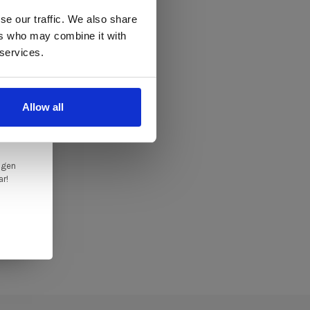
se our traffic. We also share
ers who may combine it with
llen
 services.
elig
ale
Allow all
en,
ngen
ar!