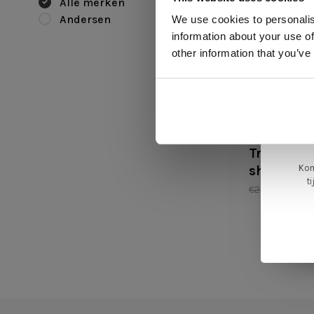
Alle merken
Andersen
We use cookies to personalis
information about your use of
ger
other information that you’ve
va
L
ge
Andersen
Tray table
Kom
showroo
t
€205,00
€17