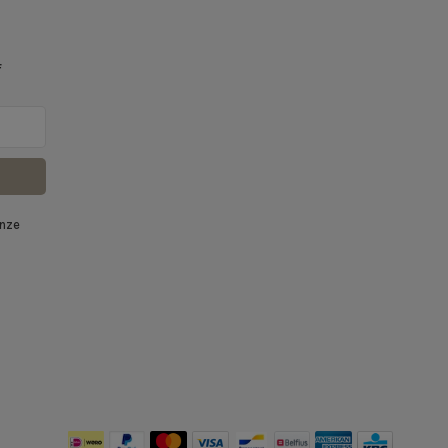
f
onze