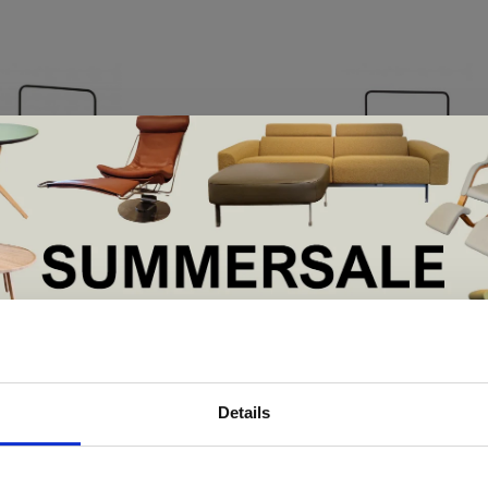
Andersen
ray table bijzettafel
Tray table petrol show
€291,00
€139,00
De Summer Sale bij Snip Wonen+ is gestart!
Details
t is hét moment om hoogwaardige designmeubelen en woonaccessoires aan
schaffen met aantrekkelijke kortingen.