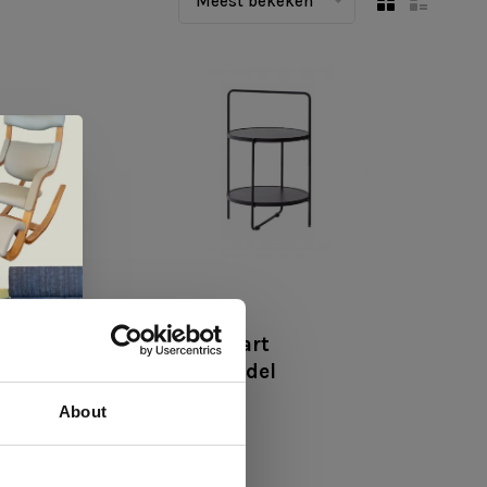
Meest bekeken
Andersen
room
Tray table zwart
showroommodel
€291,00
€218,00
About
 te