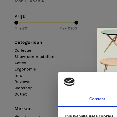
Toon 1 - 4 van 4
Prijs
Min: €
0
Max: €
300
Categorieën
Collectie
Showroommodellen
Acties
Ergonomie
Info
Andersen
Reviews
Andersen t
Webshop
€291,00
Outlet
Consent
Merken
Di
This website uses cookies