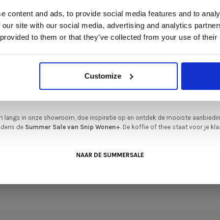
Deze aanbieding geldt van 1 juli tot eind augustus
.
e content and ads, to provide social media features and to analy
In onze showroom vind je een uitgebreide selectie designmeubelen van
 our site with our social media, advertising and analytics partn
enommeerde Nederlandse en Europese merken. Onder andere showroommode
 provided to them or that they’ve collected from your use of their
n
Harvink
,
Gelderland
,
Swedese
,
Sculptures Jeux
en
Artisan
zijn nu extra voord
verkrijgbaar. Profiteer van unieke aanbiedingen zolang de voorraad strekt!
iever nieuw bestellen? Ook dan krijgt u een vriendelijke prijs!
Dit is de ide
Customize
legenheid om jouw favoriete designmeubel geheel naar wens samen te stell
met de kwaliteit, het comfort en de uitstraling die je van Snip Wonen+ mag
verwachten.
 mini zwart
 langs in onze showroom, doe inspiratie op en ontdek de mooiste aanbiedi
mmodel
ijdens de
Summer Sale van Snip Wonen+
. De koffie of thee staat voor je kla
4,00
NAAR DE SUMMERSALE