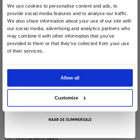
Deze aanbieding geldt van 1 juli tot eind augustus
.
We use cookies to personalise content and ads, to
Røros Tweed
In onze showroom vind je een uitgebreide selectie
provide social media features and to analyse our traffic.
Mineral Large – Sand |
designmeubelen van gerenommeerde Nederlandse en Europese
We also share information about your use of our site with
Røros Tweed Plaid
merken. Onder andere showroommodellen van
Harvink
,
our social media, advertising and analytics partners who
Gelderland
,
Swedese
,
Sculptures Jeux
en
Artisan
zijn nu extra
€239,00
may combine it with other information that you’ve
voordelig verkrijgbaar. Profiteer van unieke aanbiedingen zolang
de voorraad strekt!
provided to them or that they’ve collected from your use
of their services.
Liever nieuw bestellen? Ook dan krijgt u een vriendelijke
prijs!
Dit is de ideale gelegenheid om jouw favoriete
designmeubel geheel naar wens samen te stellen, met de
kwaliteit, het comfort en de uitstraling die je van Snip Wonen+
Over ons
Allow all
mag verwachten.
Algemene voorwaarden
Kom langs in onze showroom, doe inspiratie op en ontdek de
Privacy Policy
mooiste aanbiedingen tijdens de
Summer Sale van Snip
Customize
Wonen+
. De koffie of thee staat voor je klaar!
Betaalmethoden
Verzenden & retourneren
NAAR DE SUMMERSALE
Klantenservice
Herroeping aanvragen