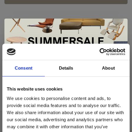
De Summer Sale bij Snip Wonen+ is
Andersen
Andersen
gestart!
Consent
Details
About
Andersen T-1
Andersen T-1
showroommodel
€2.190,00
Dit is hét moment om hoogwaardige designmeubelen en
€2.185,00
€1.420,00
woonaccessoires aan te schaffen met aantrekkelijke kortingen.
This website uses cookies
Deze aanbieding geldt van 1 juli tot eind augustus
.
We use cookies to personalise content and ads, to
In onze showroom vind je een uitgebreide selectie
provide social media features and to analyse our traffic.
designmeubelen van gerenommeerde Nederlandse en Europese
We also share information about your use of our site with
merken. Onder andere showroommodellen van
Harvink
,
our social media, advertising and analytics partners who
Gelderland
,
Swedese
,
Sculptures Jeux
en
Artisan
zijn nu extra
Over ons
may combine it with other information that you’ve
voordelig verkrijgbaar. Profiteer van unieke aanbiedingen zolang