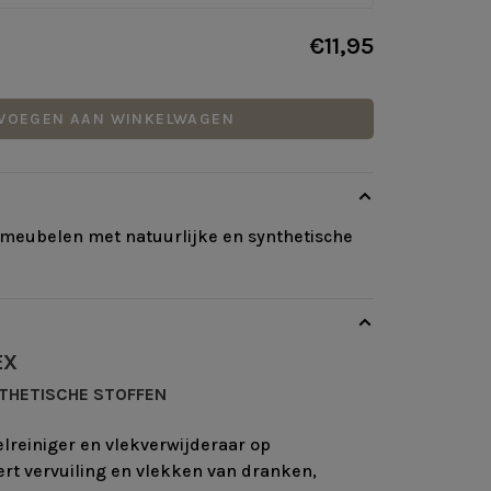
€11,95
VOEGEN AAN WINKELWAGEN
meubelen met natuurlijke en synthetische
EX
NTHETISCHE STOFFEN
ielreiniger en vlekverwijderaar op
ert vervuiling en vlekken van dranken,