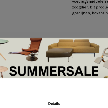
voedingsmiddelen e
zoogdier. Dit produc
gordijnen, boxspri
•
en op basis van 0 beoordelingen
De Summer Sale bij Snip Wonen+ is gestart!
Details