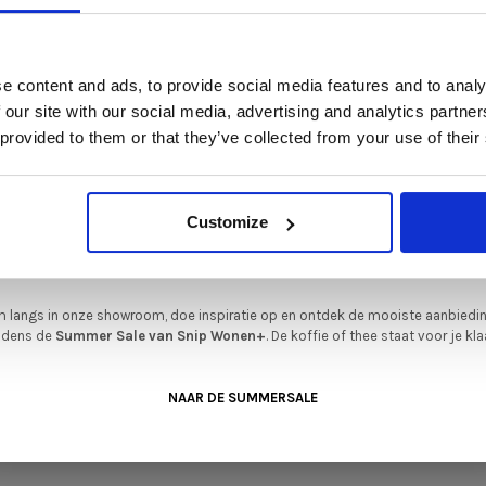
t is hét moment om hoogwaardige designmeubelen en woonaccessoires aan
schaffen met aantrekkelijke kortingen.
Deze aanbieding geldt van 1 juli tot eind augustus
.
GERELATEERDE PRODUCTEN
e content and ads, to provide social media features and to analy
In onze showroom vind je een uitgebreide selectie designmeubelen van
 our site with our social media, advertising and analytics partn
enommeerde Nederlandse en Europese merken. Onder andere showroommode
 provided to them or that they’ve collected from your use of their
n
Harvink
,
Gelderland
,
Swedese
,
Sculptures Jeux
en
Artisan
zijn nu extra voord
verkrijgbaar. Profiteer van unieke aanbiedingen zolang de voorraad strekt!
iever nieuw bestellen? Ook dan krijgt u een vriendelijke prijs!
Dit is de ide
Customize
legenheid om jouw favoriete designmeubel geheel naar wens samen te stell
met de kwaliteit, het comfort en de uitstraling die je van Snip Wonen+ mag
verwachten.
 langs in onze showroom, doe inspiratie op en ontdek de mooiste aanbiedi
ijdens de
Summer Sale van Snip Wonen+
. De koffie of thee staat voor je kla
NAAR DE SUMMERSALE