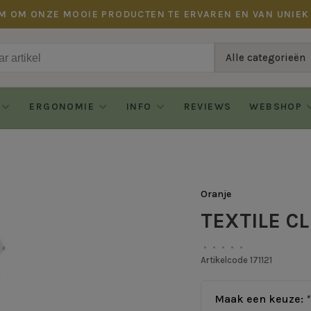
M OM ONZE MOOIE PRODUCTEN TE ERVAREN EN VAN UNIEK
Alle categorieën
ERGONOMIE
INFO
REVIEWS
WEBSHOP
Oranje
TEXTILE C
•
•
•
•
•
Artikelcode
171121
Maak een keuze:
*