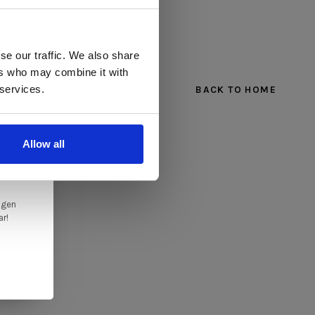
 te
se our traffic. We also share
ers who may combine it with
llen
 services.
BACK TO HOME
elig
ale
Allow all
en,
ngen
ar!