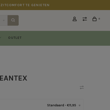
 ZITCOMFORT TE GENIETEN
0
OUTLET
LEANTEX
Standaard - €11,95
▾