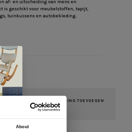
n af- en uitscheiding van mens en
t is geschikt voor meubelstoffen, tapijt,
ngs, tuinkussens en autobekleding.
JE BEOORDELING TOEVOEGEN
About