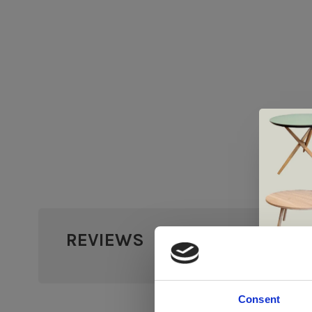
REVIEWS
•
•
•
•
0 sterr
Consent