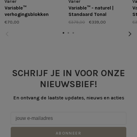
Varier
Varier
Va
Variable™
Variable™ - naturel |
Va
verhogingsblokken
Standaard Tonal
S
€70,00
€379,00
€339,00
€
SCHRIJF JE IN VOOR ONZE
NIEUWSBIEF!
En ontvang de laatste updates, nieuws en acties
ABONNEER