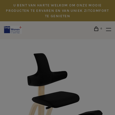
U BENT VAN HARTE WELKOM OM ONZE MOOIE
PRODUCTEN TE ERVAREN EN VAN UNIEK ZITCOMFORT
TE GENIETEN
0