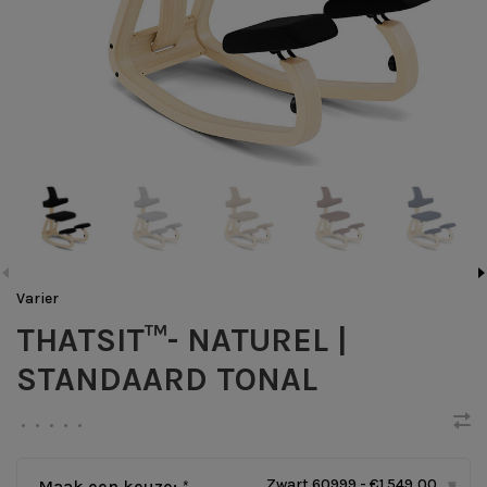
Varier
THATSIT™- NATUREL |
STANDAARD TONAL
•
•
•
•
•
Zwart 60999 - €1.549,00
Maak een keuze:
*
▾