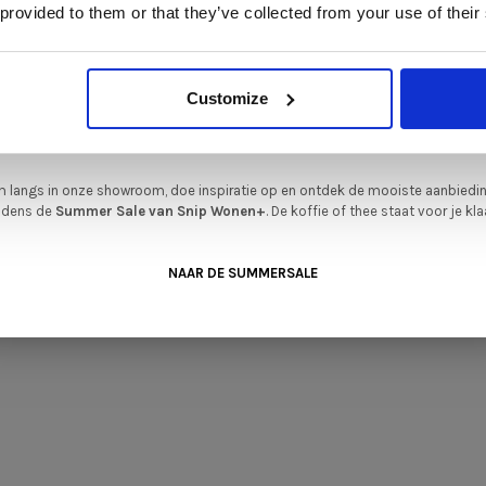
enommeerde Nederlandse en Europese merken. Onder andere showroommode
 provided to them or that they’ve collected from your use of their
n
Harvink
,
Gelderland
,
Swedese
,
Sculptures Jeux
en
Artisan
zijn nu extra voord
Verkrijgbaar in:
verkrijgbaar. Profiteer van unieke aanbiedingen zolang de voorraad strekt!
46 cm hoog, 68 cm h
iever nieuw bestellen? Ook dan krijgt u een vriendelijke prijs!
Dit is de ide
Customize
legenheid om jouw favoriete designmeubel geheel naar wens samen te stell
met de kwaliteit, het comfort en de uitstraling die je van Snip Wonen+ mag
verwachten.
 langs in onze showroom, doe inspiratie op en ontdek de mooiste aanbiedi
ijdens de
Summer Sale van Snip Wonen+
. De koffie of thee staat voor je kla
•
NAAR DE SUMMERSALE
en op basis van 0 beoordelingen