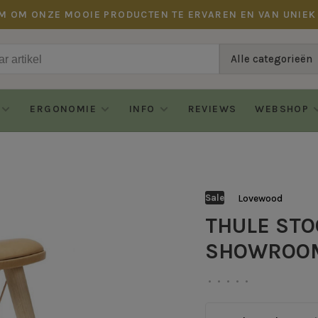
M OM ONZE MOOIE PRODUCTEN TE ERVAREN EN VAN UNIEK
Alle categorieën
ERGONOMIE
INFO
REVIEWS
WEBSHOP
Lovewood
Sale
THULE STOO
SHOWROO
•
•
•
•
•