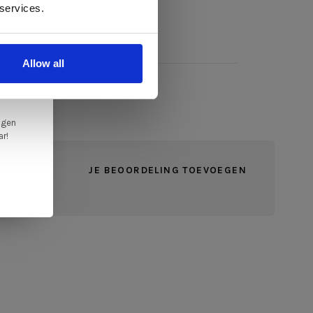
llen
 services.
elig
oog, 74 cm hoog
ale
Allow all
en,
ngen
ar!
JE BEOORDELING TOEVOEGEN