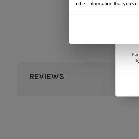
ger
other information that you’ve
va
L
ge
Kom
t
REVIEWS
•
•
•
•
0 sterr