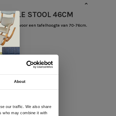
 THULE STOOL 46CM
s geschikt voor een tafelhoogte van 70-76cm.
uim
-aniline, gecoat aniline
About
 te
se our traffic. We also share
ers who may combine it with