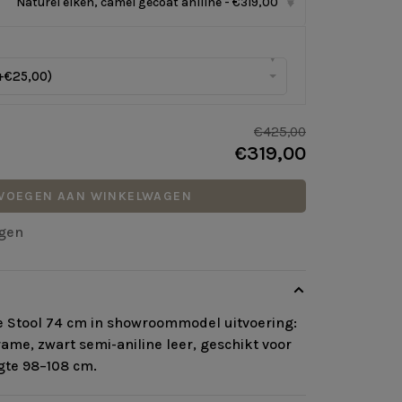
Naturel eiken, camel gecoat aniline - €319,00
▾
▾
+€25,00)
€425,00
€319,00
VOEGEN AAN WINKELWAGEN
agen
e Stool 74 cm in showroommodel uitvoering:
ame, zwart semi-aniline leer, geschikt voor
gte 98–108 cm.