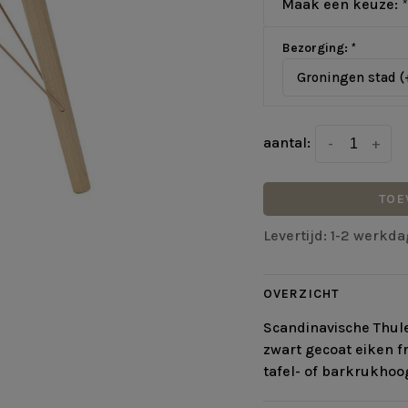
Maak een keuze:
*
Bezorging:
*
Groningen stad (
aantal:
-
+
TOE
Levertijd: 1-2 werkd
OVERZICHT
Scandinavische Thul
zwart gecoat eiken fr
tafel- of barkrukhoo