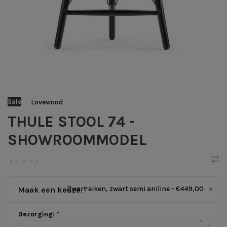
Lovewood
Sale
THULE STOOL 74 -
SHOWROOMMODEL
•
•
•
•
•
Zwart eiken, zwart semi aniline - €449,00
Maak een keuze:
*
▾
Bezorging:
*
▾