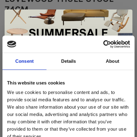
74CM
De Thule keuken kruk is geschikt voor een hoogte van
98-108
Frame:
De Summer Sale bij Snip Wonen+ is
- zwart gecoat eiken
gestart!
Bekleding:
Consent
Details
About
- zwart semi-aniline leder
Dit is hét moment om hoogwaardige designmeubelen en
Zitkussen: koudschuim
woonaccessoires aan te schaffen met aantrekkelijke kortingen.
This website uses cookies
Deze aanbieding geldt van 1 juli tot eind augustus
.
Bekleding: Leder semi-aniline, gecoat aniline
We use cookies to personalise content and ads, to
In onze showroom vind je een uitgebreide selectie
provide social media features and to analyse our traffic.
Opties:
designmeubelen van gerenommeerde Nederlandse en Europese
We also share information about your use of our site with
- Mat gelakt
merken. Onder andere showroommodellen van
Harvink
,
our social media, advertising and analytics partners who
Gelderland
,
Swedese
,
Sculptures Jeux
en
Artisan
zijn nu extra
- Blank gelakt
may combine it with other information that you’ve
voordelig verkrijgbaar. Profiteer van unieke aanbiedingen zolang
- blank geolied
de voorraad strekt!
provided to them or that they’ve collected from your use
- wit geolied
of their services.