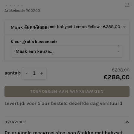
•
•
•
•
•
Artikelcode
200200
Tripp Trapp met babyset Lemon Yellow - €288,00
Maak een keuze:
*
▾
Kleur gratis kussenset:
▾
Maak een keuze...
€298,00
aantal:
-
+
€288,00
TOEVOEGEN AAN WINKELWAGEN
Levertijd: voor 5 uur besteld dezelfde dag verstuurd
OVERZICHT
De originele meegroei stoel van Stokke met babyset.