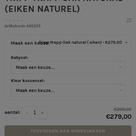
(EIKEN NATUREL)
•
•
•
•
•
Artikelcode
495205
Tripp trapp Oak natural ( eiken) - €279,00
Maak een keuze:
*
▾
Babyset:
▾
Maak een keuze...
Kleur kussenset:
▾
Maak een keuze...
€299,00
aantal:
-
+
€279,00
TOEVOEGEN AAN WINKELWAGEN