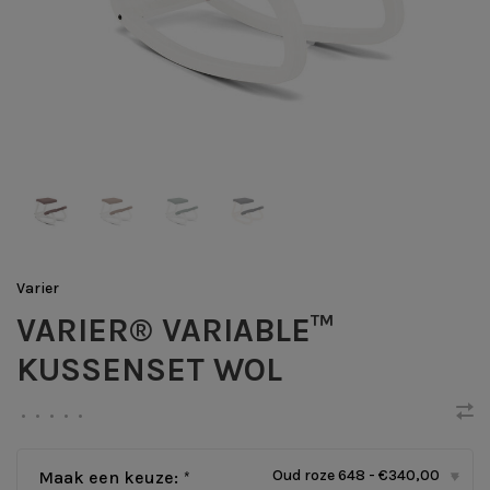
Varier
VARIER® VARIABLE™
KUSSENSET WOL
•
•
•
•
•
Oud roze 648 - €340,00
Maak een keuze:
*
▾