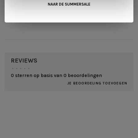
NAAR DE SUMMERSALE
REVIEWS
•
•
•
•
•
0 sterren op basis van 0 beoordelingen
JE BEOORDELING TOEVOEGEN