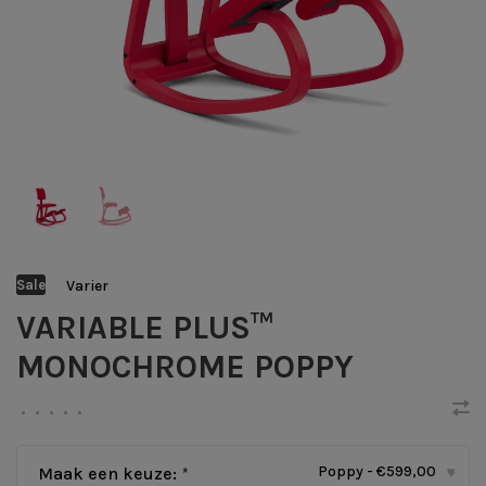
Varier
Sale
VARIABLE PLUS™
MONOCHROME POPPY
•
•
•
•
•
Poppy - €599,00
Maak een keuze:
*
▾