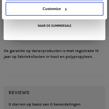
Optionele accessoires
beschikbaar voor de Variable
Kom langs in onze showroom, doe inspiratie op en ontdek de
mooiste aanbiedingen tijdens de
Summer Sale van Snip
plus.
Customize
Wonen+
. De koffie of thee staat voor je klaar!
- Viltstroken (voor op harde vloeren)
- Verhogingsblokken, vermindert de afstand
NAAR DE SUMMERSALE
tussen kniekussen en zitting met 2,5 cm, ideaal
voor personen kleiner dan 150 cm en kinderen.
Garantie
De garantie op Varierproducten is
met
registratie 10
jaar op fabrieksfouten in hout en polypropyleen.
REVIEWS
•
•
•
•
•
0 sterren op basis van 0 beoordelingen