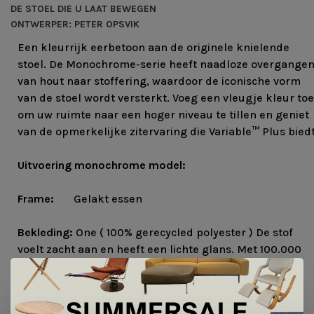
DE STOEL DIE U LAAT BEWEGEN
ONTWERPER: PETER OPSVIK
Een kleurrijk eerbetoon aan de originele knielende
stoel. De Monochrome-serie heeft naadloze overgange
van hout naar stoffering, waardoor de iconische vorm
van de stoel wordt versterkt. Voeg een vleugje kleur toe
om uw ruimte naar een hoger niveau te tillen en geniet
van de opmerkelijke zitervaring die Variable™ Plus biedt
Uitvoering monochrome model:
Frame:
Gelakt essen
Bekleding:
One ( 100% gerecycled polyester ) De stof
voelt zacht aan en heeft een lichte glans. Met 100.000
Martindale is de stof duurzaam en bestand tegen de
eisen van het dagelijks leven