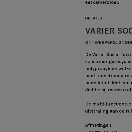
eetkamerstoel.
DETAILS
VARIER SO
ONTWERPERS: SNØHE
De Varier Social Tur
consumer gerecycle
polypropyleen welke 
heeft een draaibare z
heen komt. Met een d
dichterbij mensen o
De multi-functionel
uitstraling aan de ru
Afmetingen