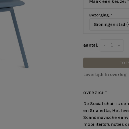
Maak een keuze:
*
Bezorging:
*
Groningen stad (
aantal:
-
+
TOE
Levertijd: In overleg
OVERZICHT
De Social chair is e
en Snøhetta, Het lev
Scandinavische eenv
mobiliteitsfuncties d