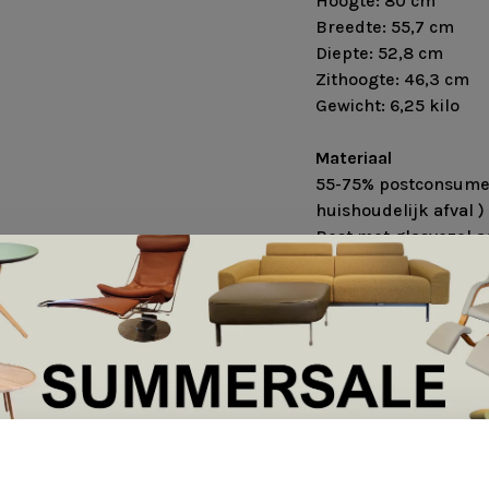
Hoogte: 80 cm
Breedte: 55,7 cm
Diepte: 52,8 cm
Zithoogte: 46,3 cm
Gewicht: 6,25 kilo
Materiaal
55-75% postconsumer
huishoudelijk afval )
Rest met glasvezel 
onder grote druk een
waardoor de kern van 
minder materiaal ben
Ontwerpjaar
2022
Land van productie
Italië