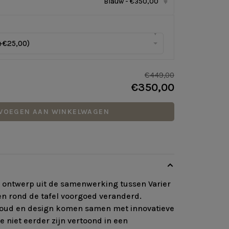
Blauw - €350,00
▾
▾
+€25,00)
€449,00
€350,00
VOEGEN AAN WINKELWAGEN
en ontwerp uit de samenwerking tussen Varier
en rond de tafel voorgoed veranderd.
oud en design komen samen met innovatieve
ie niet eerder zijn vertoond in een