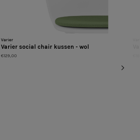
Varier
Var
Varier social chair kussen - wol
Va
€129,00
€18