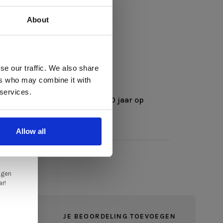
en
About
ring
 te
14025,
04
se our traffic. We also share
ers who may combine it with
llen
 services.
elig
rproducten is
met
registratie 10 jaar op
ut en polypropyleen.
ale
Allow all
en,
ngen
ar!
JE BEOORDELING TOEVOEGEN