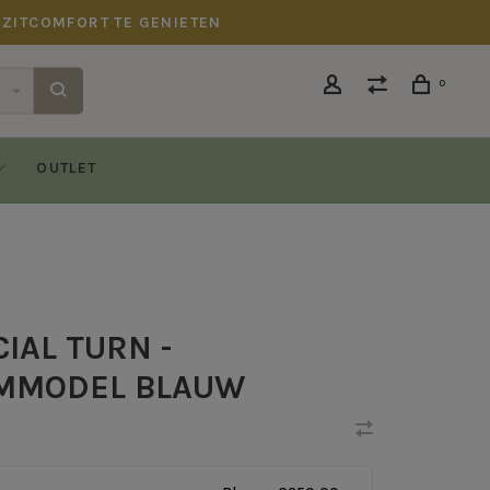
 ZITCOMFORT TE GENIETEN
0
OUTLET
IAL TURN -
MMODEL BLAUW