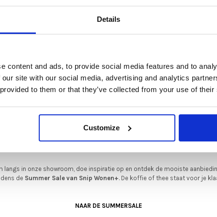
De Summer Sale bij Snip Wonen+ is gestart!
Test en certificering
Details
Milieuproductverkla
t is hét moment om hoogwaardige designmeubelen en woonaccessoires aan
schaffen met aantrekkelijke kortingen.
Overeenkomstig ISO 
Deze aanbieding geldt van 1 juli tot eind augustus
.
ISO 21930 en EN 158
e content and ads, to provide social media features and to analy
Garantie
In onze showroom vind je een uitgebreide selectie designmeubelen van
 our site with our social media, advertising and analytics partn
enommeerde Nederlandse en Europese merken. Onder andere showroommode
 provided to them or that they’ve collected from your use of their
n
Harvink
,
Gelderland
,
Swedese
,
Sculptures Jeux
en
Artisan
zijn nu extra voord
De garantie op Varie
verkrijgbaar. Profiteer van unieke aanbiedingen zolang de voorraad strekt!
fabrieksfouten in ho
iever nieuw bestellen? Ook dan krijgt u een vriendelijke prijs!
Dit is de ide
Customize
legenheid om jouw favoriete designmeubel geheel naar wens samen te stell
met de kwaliteit, het comfort en de uitstraling die je van Snip Wonen+ mag
verwachten.
 langs in onze showroom, doe inspiratie op en ontdek de mooiste aanbiedi
ijdens de
Summer Sale van Snip Wonen+
. De koffie of thee staat voor je kla
NAAR DE SUMMERSALE
•