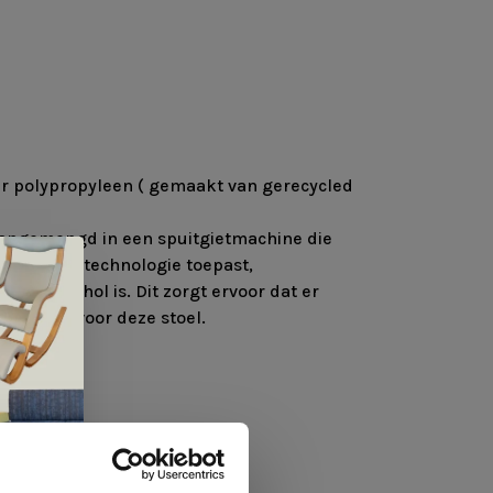
 polypropyleen ( gemaakt van gerecycled
aangemengd in een spuitgietmachine die
 gasblaastechnologie toepast,
de stoel hol is. Dit zorgt ervoor dat er
odigd is voor deze stoel.