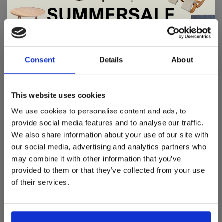
REVIEWS
De Summer Sale bij Snip Wonen+ is
•
•
•
•
•
gestart!
Consent
Details
About
0 sterren op basis van 0 beoordelingen
JE BEOORDELING TOEVOEGEN
Dit is hét moment om hoogwaardige designmeubelen en
woonaccessoires aan te schaffen met aantrekkelijke kortingen.
This website uses cookies
Deze aanbieding geldt van 1 juli tot eind augustus
.
We use cookies to personalise content and ads, to
In onze showroom vind je een uitgebreide selectie
provide social media features and to analyse our traffic.
designmeubelen van gerenommeerde Nederlandse en Europese
We also share information about your use of our site with
merken. Onder andere showroommodellen van
Harvink
,
our social media, advertising and analytics partners who
GERELATEERDE PRODUCTEN
Gelderland
,
Swedese
,
Sculptures Jeux
en
Artisan
zijn nu extra
may combine it with other information that you’ve
voordelig verkrijgbaar. Profiteer van unieke aanbiedingen zolang
BACK TO HOME
de voorraad strekt!
provided to them or that they’ve collected from your use
of their services.
Liever nieuw bestellen? Ook dan krijgt u een vriendelijke
prijs!
Dit is de ideale gelegenheid om jouw favoriete
designmeubel geheel naar wens samen te stellen, met de
kwaliteit, het comfort en de uitstraling die je van Snip Wonen+