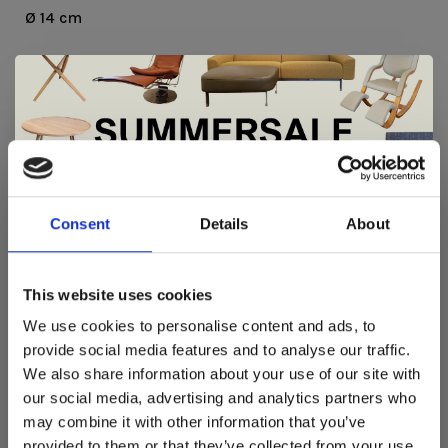
Ø 14 cm
50W Halogeen
De Summer Sale bij Snip Wonen+ is
gestart!
Consent
Details
About
REVIEWS
Dit is hét moment om hoogwaardige designmeubelen en
woonaccessoires aan te schaffen met aantrekkelijke kortingen.
•
•
•
•
•
This website uses cookies
Deze aanbieding geldt van 1 juli tot eind augustus
.
0 sterren op basis van 0 beoordelingen
We use cookies to personalise content and ads, to
JE BEOORDELING TOEVOEGEN
In onze showroom vind je een uitgebreide selectie
provide social media features and to analyse our traffic.
designmeubelen van gerenommeerde Nederlandse en Europese
We also share information about your use of our site with
merken. Onder andere showroommodellen van
Harvink
,
our social media, advertising and analytics partners who
Gelderland
,
Swedese
,
Sculptures Jeux
en
Artisan
zijn nu extra
may combine it with other information that you’ve
voordelig verkrijgbaar. Profiteer van unieke aanbiedingen zolang
de voorraad strekt!
provided to them or that they’ve collected from your use