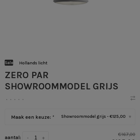
Hollands licht
Sale
ZERO PAR
SHOWROOMMODEL GRIJS
•
•
•
•
•
Showroommodel grijs - €125,00
Maak een keuze:
*
▾
€167,00
aantal:
-
+